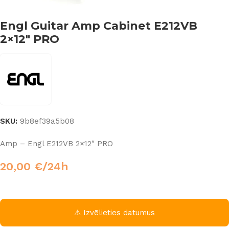
Engl Guitar Amp Cabinet E212VB
2×12″ PRO
SKU:
9b8ef39a5b08
Amp – Engl E212VB 2×12″ PRO
20,00
€
/24h
⚠ Izvēlieties datumus