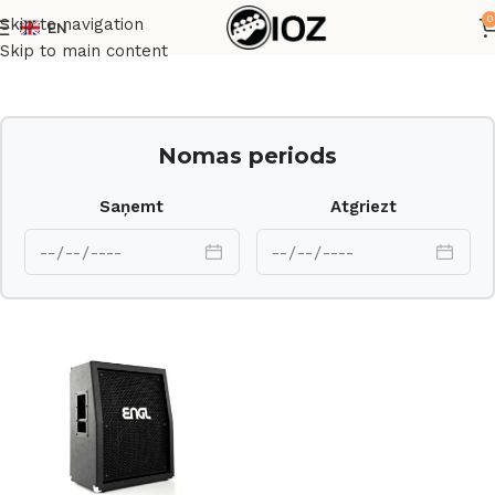
0
Skip to navigation
EN
Sākums
Pastiprinātāji
Skip to main content
Nomas periods
Saņemt
Atgriezt