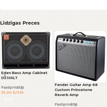
Līdzīgas Preces
Eden Bass Amp Cabinet
D210XLT
Fender Guitar Amp 68
Pastiprinātāji
Custom Princetone
25,00
€
/24h
Reverb Amp
Skatīt
Pastiprinātāji