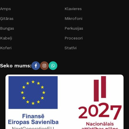
Amps
Klavieres
Ģitāras
Mikrofoni
Bungas
Perkusijas
Kabeļi
Procesori
Koferi
Statīvi
Seko mums: