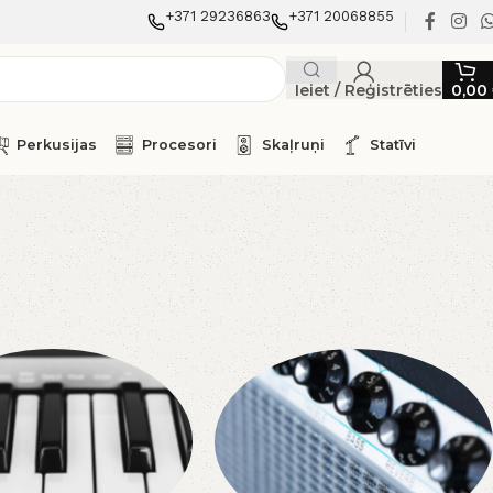
+371 29236863
+371 20068855
Ieiet / Reģistrēties
0,00
Perkusijas
Procesori
Skaļruņi
Statīvi