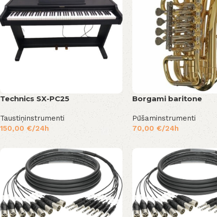
Technics SX-PC25
Borgami baritone
Taustiņinstrumenti
Pūšaminstrumenti
150,00
€
/24h
70,00
€
/24h