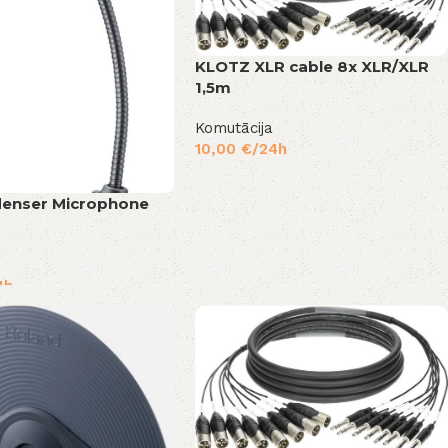
KLOTZ XLR cable 8x XLR/XLR
1,5m
Komutācija
10,00
€
/24h
enser Microphone
4h