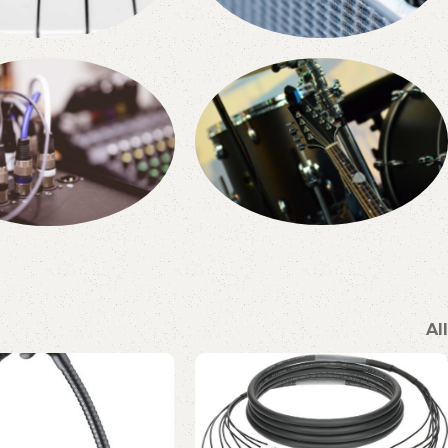
tiņinstrumenti
Pastiprinātāji
Statīvi
tācija
All