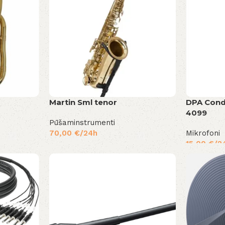
Martin Sml tenor
DPA Cond
4099
Pūšaminstrumenti
70,00
€
/24h
Mikrofoni
15,00
€
/2