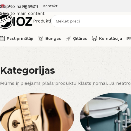
EN
Par mums
Kontakti
Skip to navigation
Skip to main content
Produkti
Pastiprinātāji
Bungas
Ģitāras
Komutācija
Kategorijas
Mums ir pieejams plašs produktu klāsts nomai. Ja neatrod