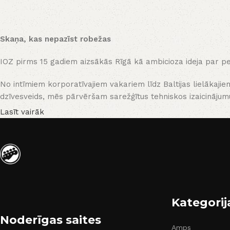
Skaņa, kas nepazīst robežas
IOZ pirms 15 gadiem aizsākās Rīgā kā ambicioza ideja par per
No intīmiem korporatīvajiem vakariem līdz Baltijas lielākaji
dzīvesveids, mēs pārvēršam sarežģītus tehniskos izaicinājum
Lasīt vairāk
Kategorij
Noderīgas saites
Amps