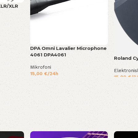
XLR/XLR
DPA Omni Lavalier Microphone
4061 DPA4061
Roland C
Mikrofoni
Elektronis
15,00
€
/24h
15,00
€
/2