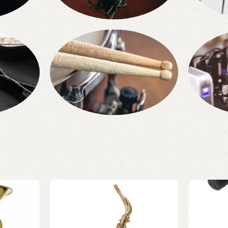
Mikrofoni
Taus
Komu
astes
Perkusijas