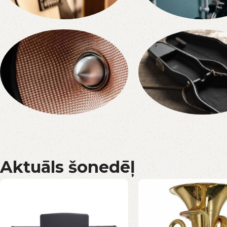
Ģitāras
Bungas
Skaļruņi
Transporta K
Aktuāls šonedēļ