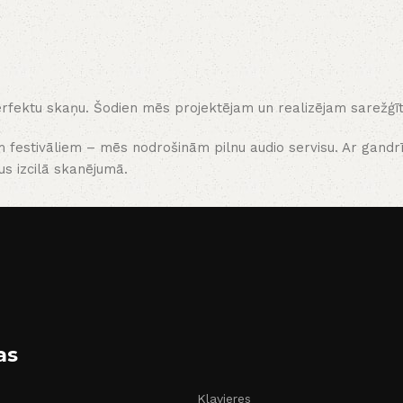
fektu skaņu. Šodien mēs projektējam un realizējam sarežģītus 
em festivāliem – mēs nodrošinām pilnu audio servisu. Ar gand
us izcilā skanējumā.
as
Klavieres