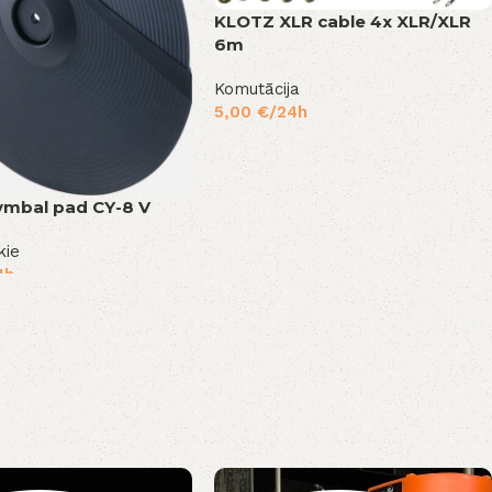
KLOTZ XLR cable 4x XLR/XLR
6m
Komutācija
5,00
€
/24h
ymbal pad CY-8 V
kie
4h