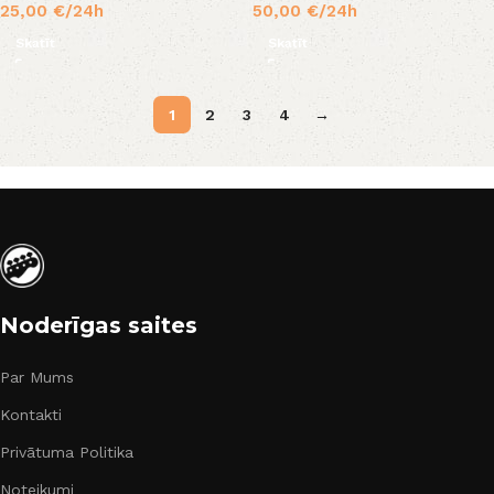
25,00
€
/24h
50,00
€
/24h
Skatīt
Skatīt
1
2
3
4
→
Noderīgas saites
Par Mums
Kontakti
Privātuma Politika
Noteikumi