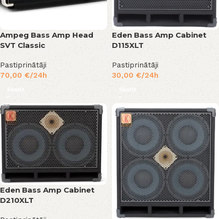
Ampeg Bass Amp Head
Eden Bass Amp Cabinet
SVT Classic
D115XLT
Pastiprinātāji
Pastiprinātāji
70,00
€
/24h
30,00
€
/24h
Skatīt
Skatīt
Eden Bass Amp Cabinet
D210XLT