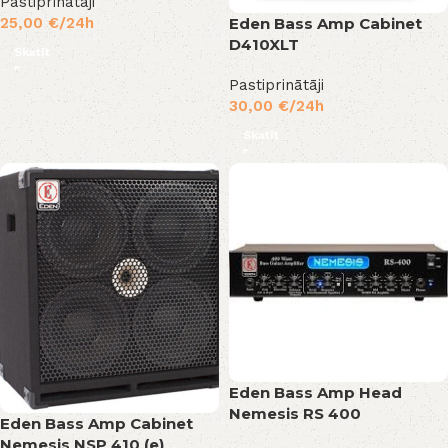
Pastiprinātāji
25,00
€
/24h
Eden Bass Amp Cabinet
D410XLT
Skatīt
Pastiprinātāji
30,00
€
/24h
Skatīt
Eden Bass Amp Head
Nemesis RS 400
Eden Bass Amp Cabinet
Nemesis NSP 410 (e)