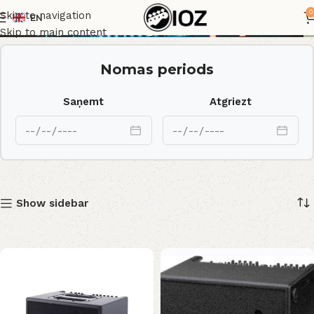
Pastiprinātāji
0
Skip to navigation
EN
Skip to main content
Nomas periods
Saņemt
Atgriezt
Show sidebar