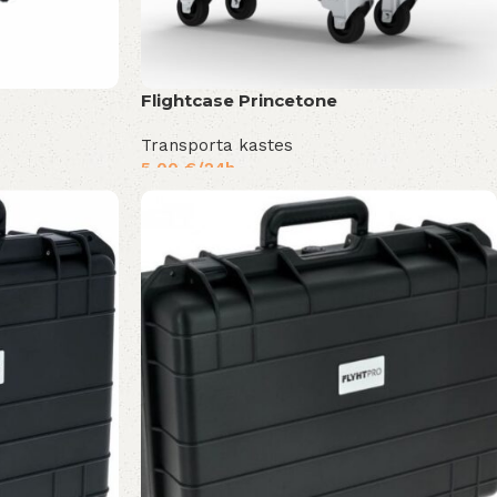
Flightcase Princetone
Transporta kastes
5,00
€
/24h