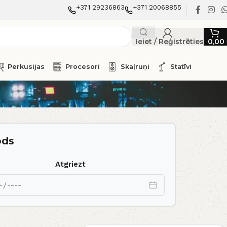
+371 29236863
+371 20068855
Ieiet / Reģistrēties
0,00
Perkusijas
Procesori
Skaļruņi
Statīvi
ods
Atgriezt