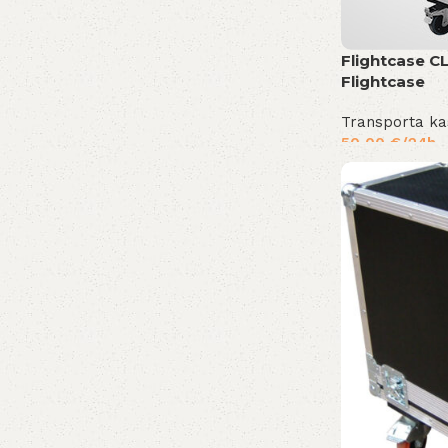
Flightcase CL
Flightcase
Transporta ka
50,00
€
/24h