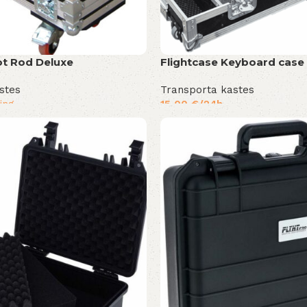
ot Rod Deluxe
Flightcase Keyboard case
stes
Transporta kastes
ing
15,00
€
/24h