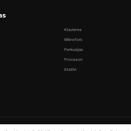
as
Klavieres
Mikrofoni
Perkusijas
Procesori
Statīvi