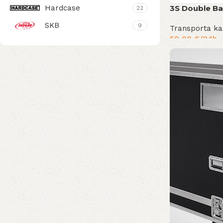
3S Double Ba
Hardcase
22
SKB
9
Transporta ka
50,00
€
/24h