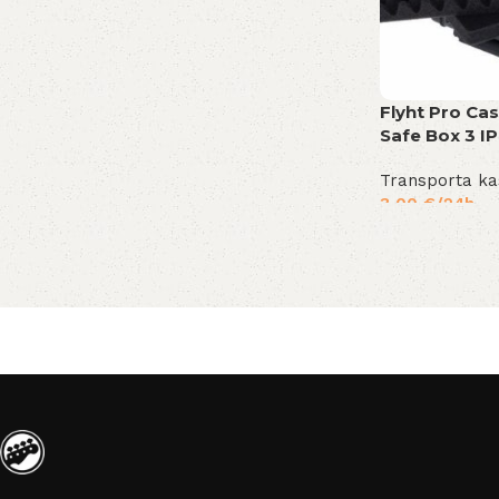
Flyht Pro Ca
Safe Box 3 I
Transporta ka
3,00
€
/24h