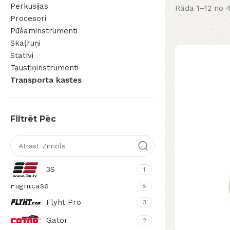
Perkusijas
Rāda 1–12 no 
Procesori
Pūšaminstrumenti
Skaļruņi
Statīvi
Taustiņinstrumenti
Transporta kastes
Filtrēt Pēc
3S
1
Flightcase
8
Flyht Pro
3
Gator
2