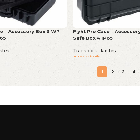
se – Accessory Box 3 WP
Flyht Pro Case – Accessor
P65
Safe Box 4 IP65
stes
Transporta kastes
4,00
€
/24h
1
2
3
4