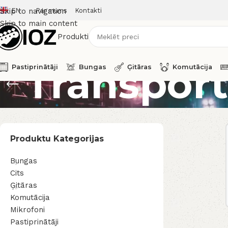
EN
Par mums
Kontakti
Skip to navigation
Skip to main content
Produkti
Transport
Pastiprinātāji
Bungas
Ģitāras
Komutācija
Produktu Kategorijas
Bungas
Cits
Ģitāras
Komutācija
Mikrofoni
Pastiprinātāji