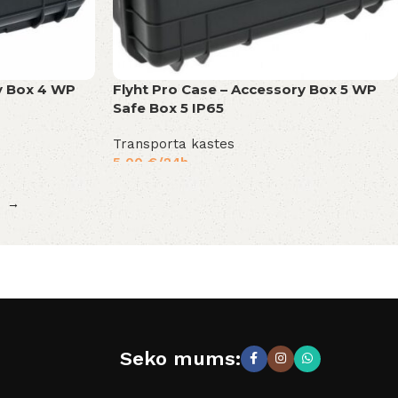
y Box 4 WP
Flyht Pro Case – Accessory Box 5 WP
Safe Box 5 IP65
Transporta kastes
5,00
€
/24h
→
Seko mums: