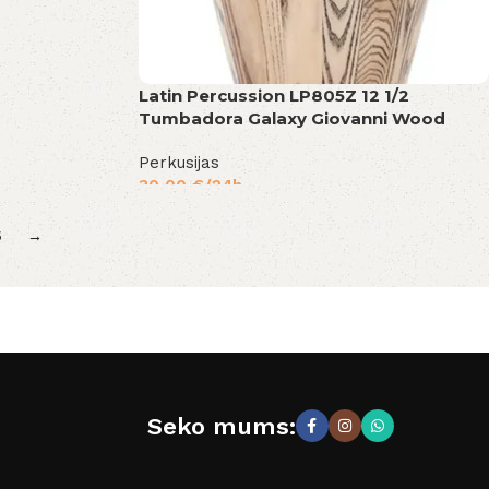
Latin Percussion LP805Z 12 1/2
Tumbadora Galaxy Giovanni Wood
Perkusijas
30,00
€
/24h
5
→
Seko mums: