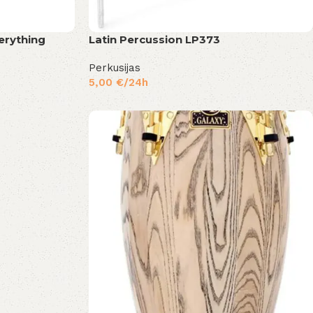
erything
Latin Percussion LP373
Perkusijas
5,00
€
/24h