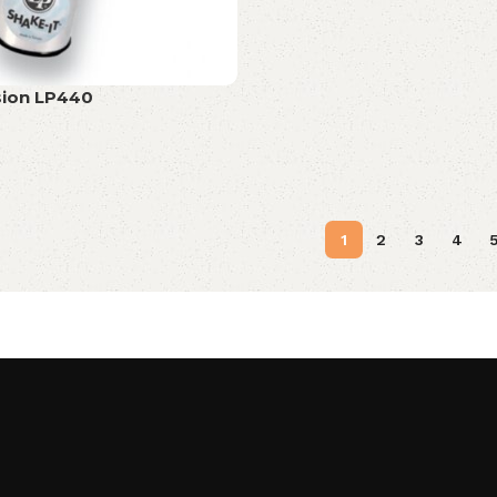
sion LP440
1
2
3
4