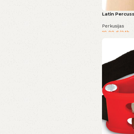
Latin Percus
Perkusijas
10,00
€
/24h