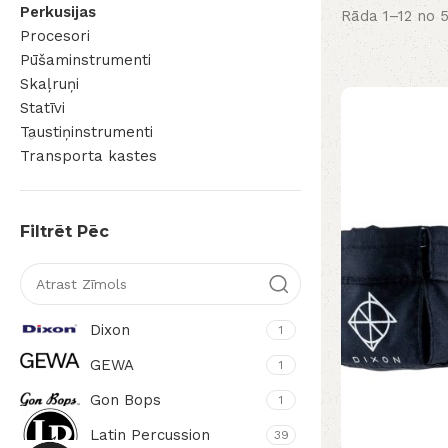
Perkusijas
Rāda 1–12 no 5
Procesori
Pūšaminstrumenti
Skaļruņi
Statīvi
Taustiņinstrumenti
Transporta kastes
Filtrēt Pēc
Dixon
1
GEWA
1
Gon Bops
1
Latin Percussion
39