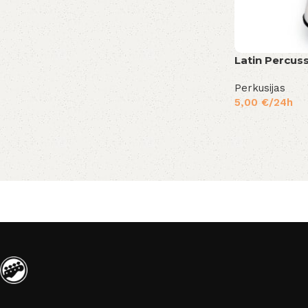
Latin Percus
Perkusijas
5,00
€
/24h