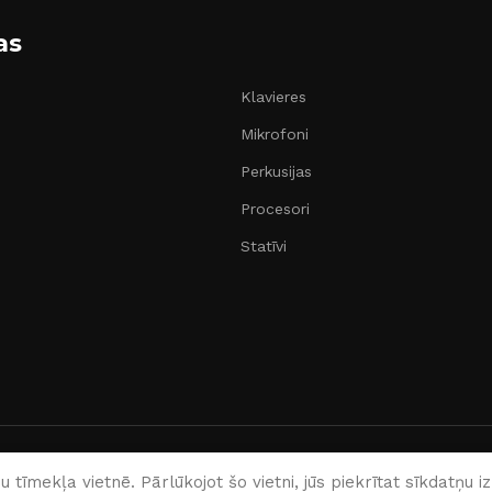
as
Klavieres
Mikrofoni
Perkusijas
Procesori
Statīvi
English
Latviešu
 tīmekļa vietnē. Pārlūkojot šo vietni, jūs piekrītat sīkdatņu 