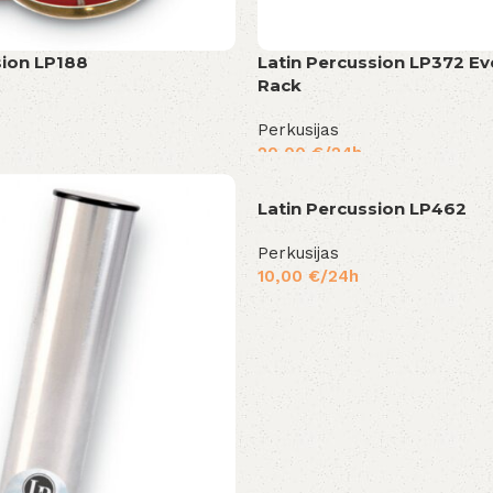
sion LP188
Latin Percussion LP372 Ev
Rack
Perkusijas
20,00
€
/24h
Latin Percussion LP462
Perkusijas
10,00
€
/24h