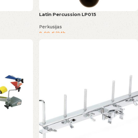
Latin Percussion LP015
Perkusijas
8,00
€
/24h