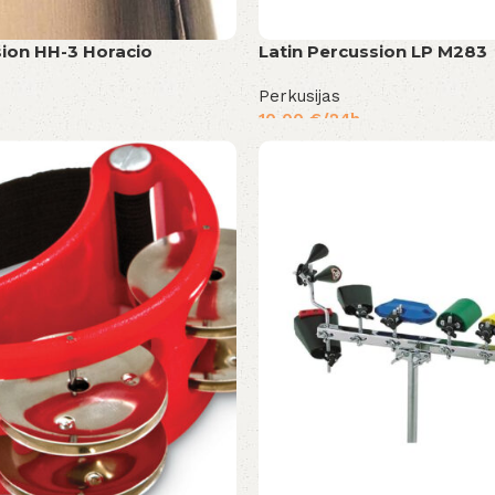
sion HH-3 Horacio
Latin Percussion LP M283
Perkusijas
10,00
€
/24h