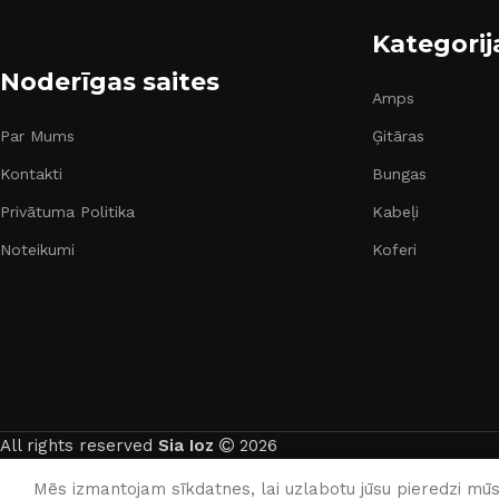
Kategorij
Noderīgas saites
Amps
Par Mums
Ģitāras
Kontakti
Bungas
Privātuma Politika
Kabeļi
Noteikumi
Koferi
All rights reserved
Sia Ioz
2026
Mēs izmantojam sīkdatnes, lai uzlabotu jūsu pieredzi mūsu