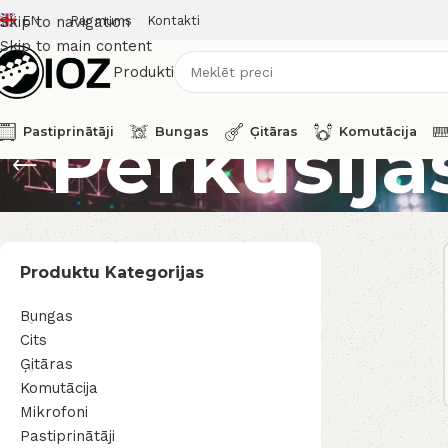
EN
Par mums
Kontakti
Skip to navigation
Skip to main content
Produkti
Perkusija
Pastiprinātāji
Bungas
Ģitāras
Komutācija
Produktu Kategorijas
Bungas
Cits
Ģitāras
Komutācija
Mikrofoni
Pastiprinātāji