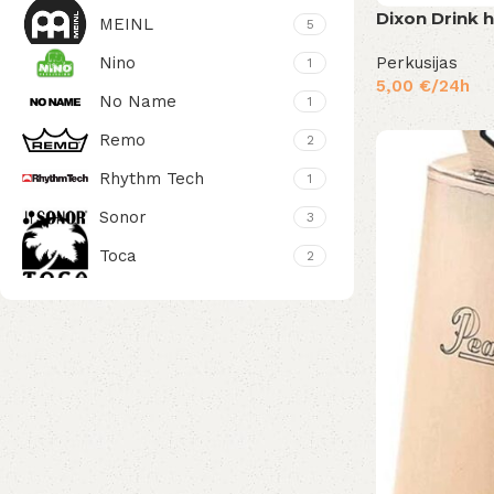
Dixon Drink 
MEINL
5
Perkusijas
Nino
1
5,00
€
/24h
No Name
1
Remo
2
Rhythm Tech
1
Sonor
3
Toca
2