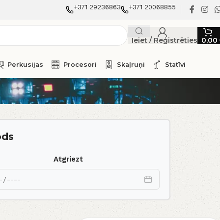
+371 29236863
+371 20068855
Ieiet / Reģistrēties
0,00
Perkusijas
Procesori
Skaļruņi
Statīvi
ods
Atgriezt