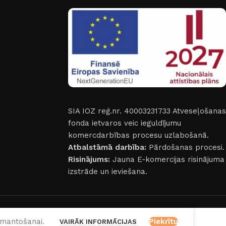
SIA IOZ reģ.nr. 40003231733
Atveseļošanas
fonda ietvaros veic ieguldījumu
komercdarbības procesu uzlabošanā.
Atbalstāmā darbība:
Pārdošanas procesi.
Risinājums:
Jauna E-komercijas risinājuma
izstrāde un ieviešana.
izmantošanai.
Piekrītu
VAIRĀK INFORMĀCIJAS