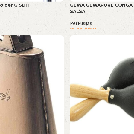
holder G SDH
GEWA GEWAPURE CONGA 
SALSA
Perkusijas
10,00
€
/24h