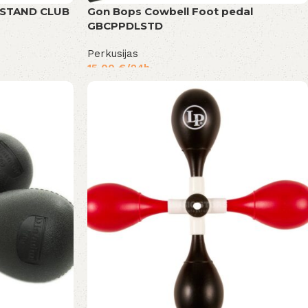
STAND CLUB
Gon Bops Cowbell Foot pedal
GBCPPDLSTD
Perkusijas
15,00
€
/24h