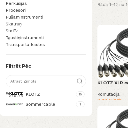
Perkusijas
Rāda 1–12 no 1
Procesori
Pūšaminstrumenti
Skaļruņi
Statīvi
Taustiņinstrumenti
Transporta kastes
Filtrēt Pēc
KLOTZ XLR ca
KLOTZ
Komutācija
15
2,00
€
/24h
Sommercable
1