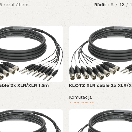
6 rezultātiem
Rādīt
9
12
ble 2x XLR/XLR 1,5m
KLOTZ XLR cable 2x XLR/
Komutācija
4,00
€
/24h