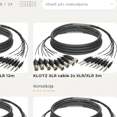
18
24
XLR 12m
KLOTZ XLR cable 2x XLR/XLR 3m
Komutācija
2,50
€
/24h