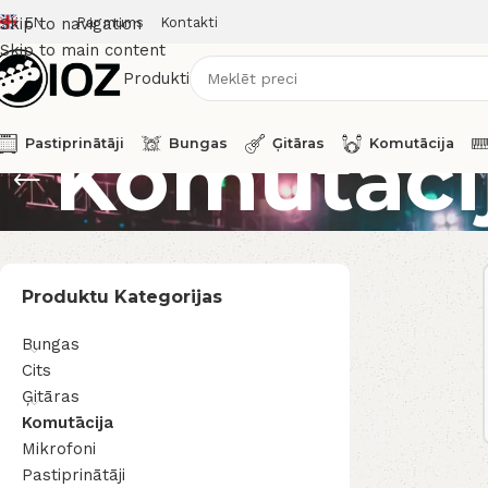
EN
Par mums
Kontakti
Skip to navigation
Skip to main content
Produkti
Komutāci
Pastiprinātāji
Bungas
Ģitāras
Komutācija
Produktu Kategorijas
Bungas
Cits
Ģitāras
Komutācija
Mikrofoni
Pastiprinātāji