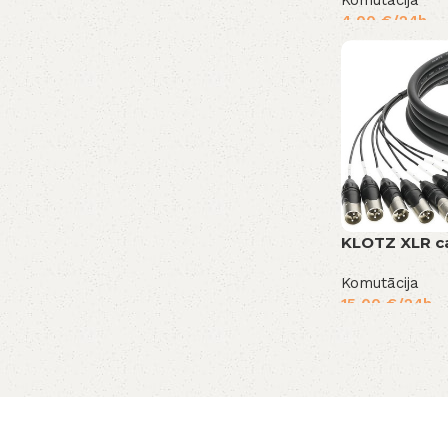
Komutācija
4,00
€
/24h
KLOTZ XLR c
Komutācija
15,00
€
/24h