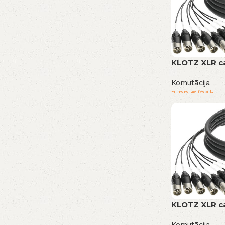
KLOTZ XLR c
Komutācija
3,00
€
/24h
KLOTZ XLR c