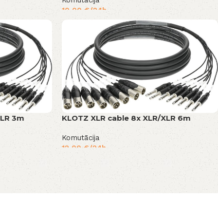
Komutācija
10,00
€
/24h
XLR 3m
KLOTZ XLR cable 8x XLR/XLR 6m
Komutācija
12,00
€
/24h