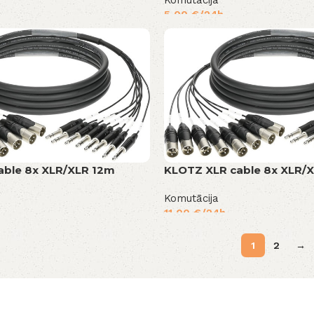
Komutācija
5,00
€
/24h
able 8x XLR/XLR 12m
KLOTZ XLR cable 8x XLR/
Komutācija
11,00
€
/24h
1
2
→