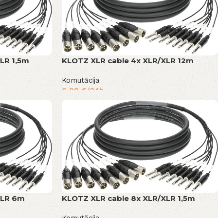
LR 1,5m
KLOTZ XLR cable 4x XLR/XLR 12m
Komutācija
6,00
€
/24h
XLR 6m
KLOTZ XLR cable 8x XLR/XLR 1,5m