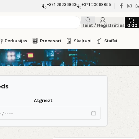
+371 29236863
+371 20068855
Ieiet / Reģistrēties
0,00
Perkusijas
Procesori
Skaļruņi
Statīvi
ods
Atgriezt