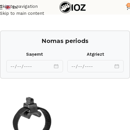
0
Skip to navigation
EN
Sākums
Mikrofoni
Skip to main content
Nomas periods
Saņemt
Atgriezt