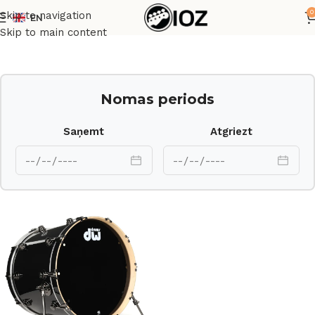
0
Skip to navigation
EN
Sākums
Bungas
Korpusi
Skip to main content
Nomas periods
Saņemt
Atgriezt