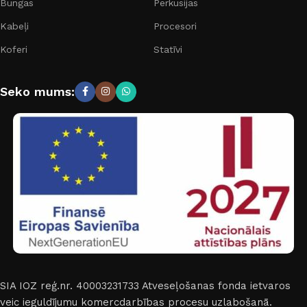
Bungas
Perkusijas
Kabeļi
Procesori
Koferi
Statīvi
Seko mums:
SIA IOZ reģ.nr. 40003231733
Atveseļošanas fonda ietvaros
veic ieguldījumu komercdarbības procesu uzlabošanā.