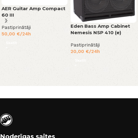
AER Guitar Amp Compact
60 III
Eden Bass Amp Cabinet
Pastiprinātāji
Nemesis NSP 410 (e)
50,00
€
/24h
Skatīt
Pastiprinātāji
20,00
€
/24h
Skatīt
Noderīgas saites