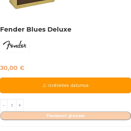
Fender Blues Deluxe
30,00
€
⚠ Izvēlieties datumus
Pievienot grozam