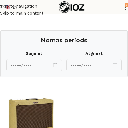
0
Skip to navigation
EN
Sākums
Pastiprinātāji
Skip to main content
Nomas periods
Saņemt
Atgriezt