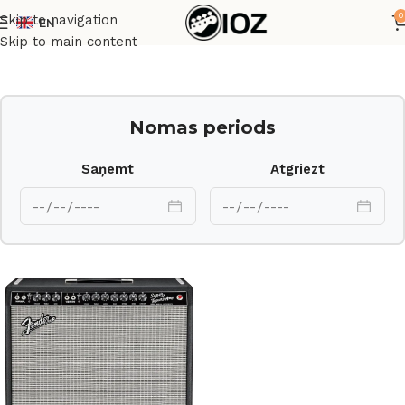
0
Skip to navigation
EN
Sākums
Pastiprinātāji
Skip to main content
Nomas periods
Saņemt
Atgriezt