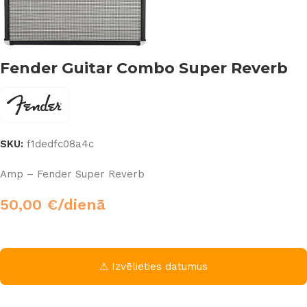
Fender Guitar Combo Super Reverb
SKU:
f1dedfc08a4c
Amp – Fender Super Reverb
50,00
€
/dienā
⚠ Izvēlieties datumus