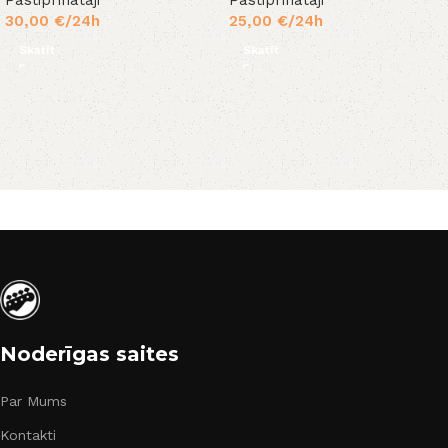
30,00
€
/24h
25,00
€
/24h
Skatīt
Skatīt
Noderīgas saites
Par Mums
Kontakti