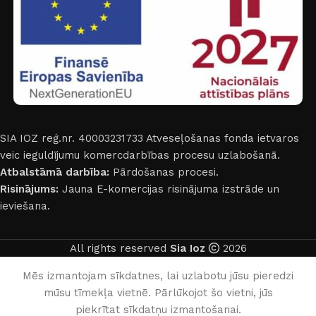
SIA IOZ reģ.nr. 40003231733
Atveseļošanas fonda ietvaros
veic ieguldījumu komercdarbības procesu uzlabošanā.
Atbalstāmā darbība:
Pārdošanas procesi.
Risinājums:
Jauna E-komercijas risinājuma izstrāde un
ieviešana.
All rights reserved
Sia Ioz
2026
Latviešu
Mēs izmantojam sīkdatnes, lai uzlabotu jūsu pieredzi
mūsu tīmekļa vietnē. Pārlūkojot šo vietni, jūs
0
piekrītat sīkdatņu izmantošanai.