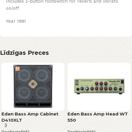
Includes 2-button footswitch for reverb and vibrato
on/off
Year 1981
Līdzīgas Preces
Eden Bass Amp Cabinet
Eden Bass Amp Head WT
D410XLT
550
Pastiprinātāji
Pastiprinātāji