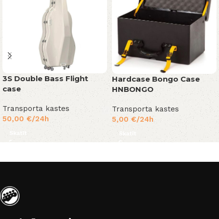
3S Double Bass Flight
Hardcase Bongo Case
case
HNBONGO
Transporta kastes
Transporta kastes
50,00
€
/24h
5,00
€
/24h
Skatīt
Skatīt