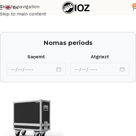
0
Skip to navigation
EN
Sākums
Transporta kastes
Skip to main content
Nomas periods
Saņemt
Atgriezt