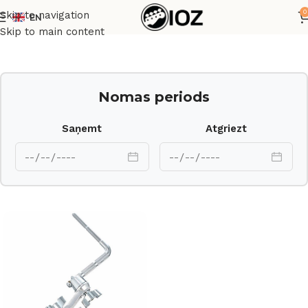
0
Skip to navigation
EN
Sākums
Bungas
HW
Skip to main content
Nomas periods
Saņemt
Atgriezt