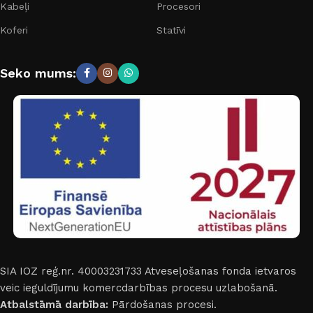
Kabeļi
Procesori
Koferi
Statīvi
Seko mums:
SIA IOZ reģ.nr. 40003231733
Atveseļošanas fonda ietvaros
veic ieguldījumu komercdarbības procesu uzlabošanā.
Atbalstāmā darbība:
Pārdošanas procesi.