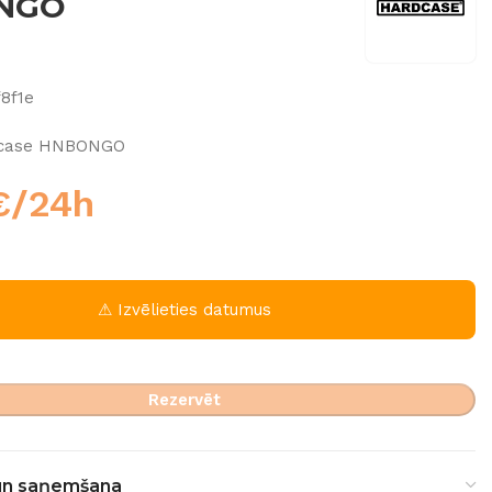
NGO
f8f1e
dcase HNBONGO
€
/24h
⚠ Izvēlieties datumus
Rezervēt
un saņemšana