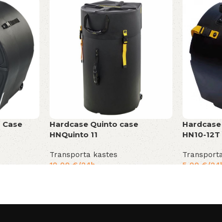
 Case
Hardcase Quinto case
Hardcase
HNQuinto 11
HN10-12T
Transporta kastes
Transport
10,00
€
/24h
5,00
€
/24