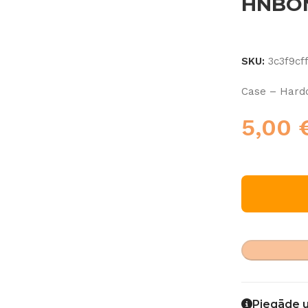
HNBO
SKU:
3c3f9cf
Case – Har
5,00
Piegāde 