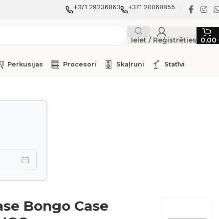
+371 29236863
+371 20068855
Ieiet / Reģistrēties
0,00
Perkusijas
Procesori
Skaļruņi
Statīvi
ase Bongo Case