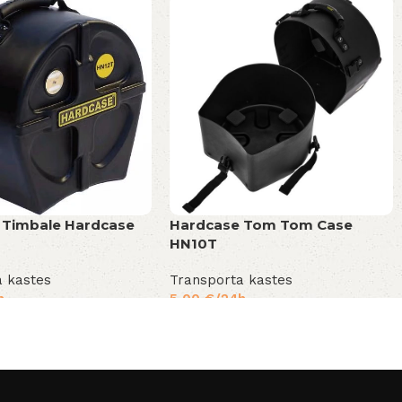
 Timbale Hardcase
Hardcase Tom Tom Case
HN10T
a kastes
Transporta kastes
h
5,00
€
/24h