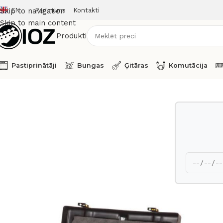
EN
Par mums
Kontakti
Skip to navigation
Skip to main content
Produkti
Pastiprinātāji
Bungas
Ģitāras
Komutācija
Sākums
Transporta kastes
Hardcase Bongo Case HNBO