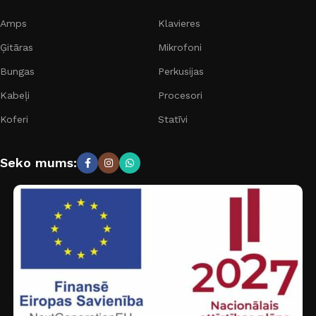
Amps
Klavieres
Ģitāras
Mikrofoni
Bungas
Perkusijas
Kabeļi
Procesori
Koferi
Statīvi
Seko mums: