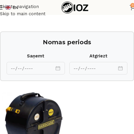
0
Skip to navigation
EN
Sākums
Transporta kastes
Skip to main content
Nomas periods
Saņemt
Atgriezt