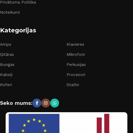
Privātuma Politika
Noteikumi
Kategorijas
Amps
Klavieres
Ģitāras
Mikrofoni
Bungas
Perkusijas
Kabeļi
Procesori
Koferi
Statīvi
Seko mums: