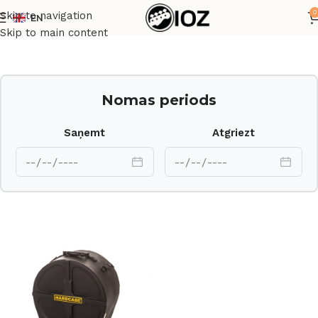
0
Skip to navigation
EN
Sākums
Transporta kastes
Skip to main content
Nomas periods
Saņemt
Atgriezt