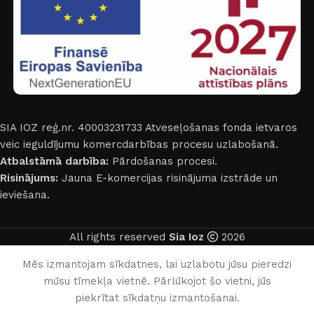
SIA IOZ reģ.nr. 40003231733
Atveseļošanas fonda ietvaros
veic ieguldījumu komercdarbības procesu uzlabošanā.
Atbalstāmā darbība:
Pārdošanas procesi.
Risinājums:
Jauna E-komercijas risinājuma izstrāde un
ieviešana.
All rights reserved
Sia Ioz
2026
Latviešu
Mēs izmantojam sīkdatnes, lai uzlabotu jūsu pieredzi
mūsu tīmekļa vietnē. Pārlūkojot šo vietni, jūs
0
piekrītat sīkdatņu izmantošanai.
Noma
Grozs
Profils