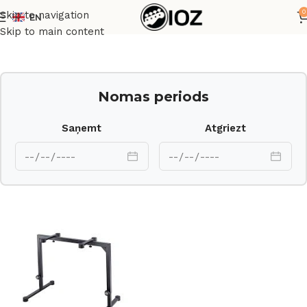
0
Skip to navigation
EN
Sākums
Statīvi
Skip to main content
Nomas periods
Saņemt
Atgriezt