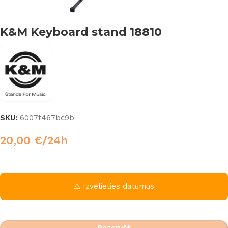
K&M Keyboard stand 18810
SKU:
6007f467bc9b
20,00
€
/24h
⚠ Izvēlieties datumus
Rezervēt