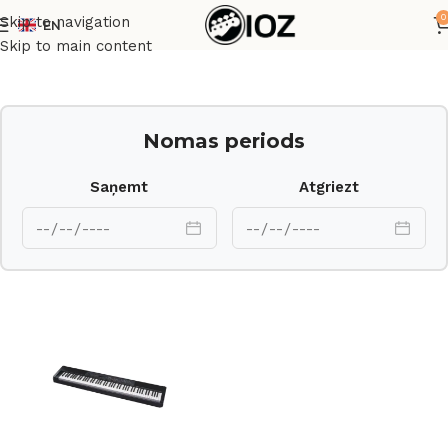
0
Skip to navigation
EN
Sākums
Taustiņinstrumenti
Sintezatori
Skip to main content
Nomas periods
Saņemt
Atgriezt