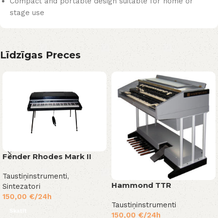
Compact and portable design suitable for home or
stage use
Līdzīgas Preces
Fender Rhodes Mark II
Taustiņinstrumenti
,
Hammond TTR
Sintezatori
150,00
€
/24h
Taustiņinstrumenti
Skatīt
150,00
€
/24h