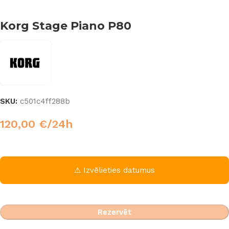
Korg Stage Piano P80
SKU:
c501c4ff288b
120,00
€
/24h
⚠ Izvēlieties datumus
Rezervēt