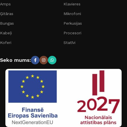
Amps
Klavieres
Ģitāras
Mikrofoni
Bungas
Perkusijas
Kabeļi
Procesori
Koferi
Statīvi
Seko mums: