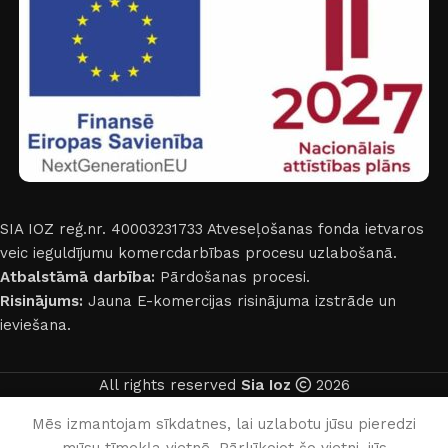
SIA IOZ reģ.nr. 40003231733
Atveseļošanas fonda ietvaros
veic ieguldījumu komercdarbības procesu uzlabošanā.
Atbalstāmā darbība:
Pārdošanas procesi.
Risinājums:
Jauna E-komercijas risinājuma izstrāde un
ieviešana.
All rights reserved
Sia Ioz
2026
Latviešu
Mēs izmantojam sīkdatnes, lai uzlabotu jūsu pieredzi