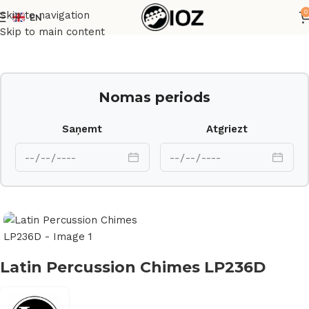
0
Skip to navigation
EN
Sākums
Perkusijas
Skip to main content
Nomas periods
Saņemt
Atgriezt
Latin Percussion Chimes LP236D