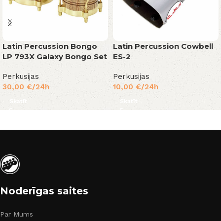
Latin Percussion Bongo
Latin Percussion Cowbell
LP 793X Galaxy Bongo Set
ES-2
Perkusijas
Perkusijas
30,00
€
/24h
10,00
€
/24h
Skatīt
Skatīt
Noderīgas saites
Par Mums