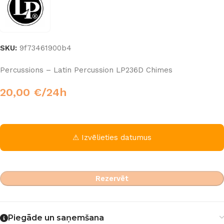
SKU:
9f73461900b4
Percussions – Latin Percussion LP236D Chimes
20,00
€
/24h
⚠ Izvēlieties datumus
Rezervēt
Piegāde un saņemšana