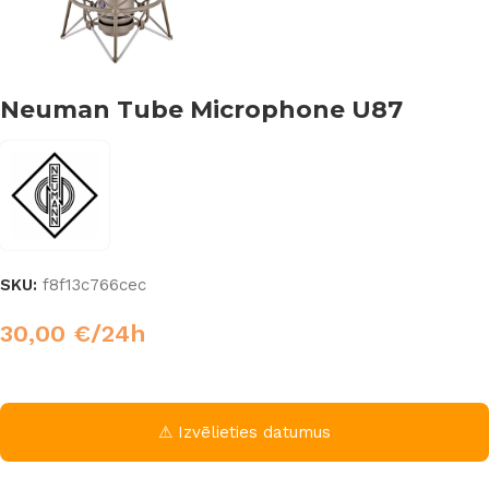
Neuman Tube Microphone U87
SKU:
f8f13c766cec
30,00
€
/24h
⚠ Izvēlieties datumus