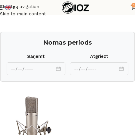
0
Skip to navigation
EN
Sākums
Mikrofoni
Skip to main content
Nomas periods
Saņemt
Atgriezt