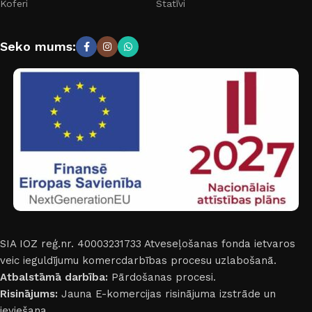
Koferi
Statīvi
Seko mums:
SIA IOZ reģ.nr. 40003231733
Atveseļošanas fonda ietvaros
veic ieguldījumu komercdarbības procesu uzlabošanā.
Atbalstāmā darbība:
Pārdošanas procesi.
Risinājums:
Jauna E-komercijas risinājuma izstrāde un
ieviešana.