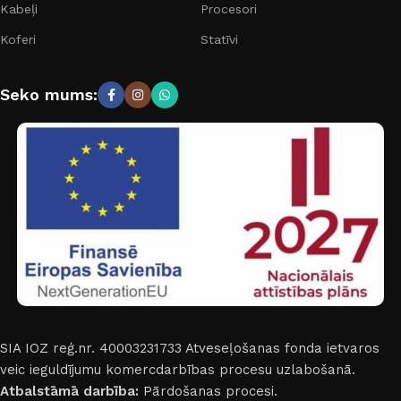
Kabeļi
Procesori
Koferi
Statīvi
Seko mums:
SIA IOZ reģ.nr. 40003231733
Atveseļošanas fonda ietvaros
veic ieguldījumu komercdarbības procesu uzlabošanā.
Atbalstāmā darbība:
Pārdošanas procesi.