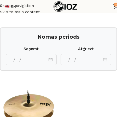
0
Skip to navigation
EN
Sākums
Bungas
Šķīvji
Skip to main content
Nomas periods
Saņemt
Atgriezt