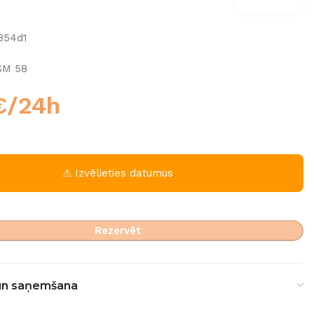
854d1
SM 58
€
/24h
⚠ Izvēlieties datumus
Rezervēt
un saņemšana