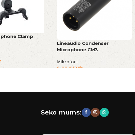
ophone Clamp
Lineaudio Condenser
Microphone CM3
h
Mikrofoni
6,00
€
/24h
Seko mums: