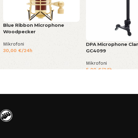
Blue Ribbon Microphone
Woodpecker
Mikrofoni
DPA Microphone Cl
30,00
€
/24h
GC4099
Mikrofoni
5,00
€
/24h