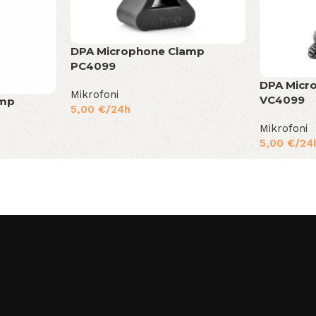
DPA Microphone Clamp
PC4099
DPA Micr
Mikrofoni
VC4099
amp
5,00
€
/24h
Mikrofoni
5,00
€
/24