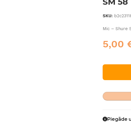
SM 58
SKU:
b2c2311
Mic – Shure 
5,00
Piegāde 