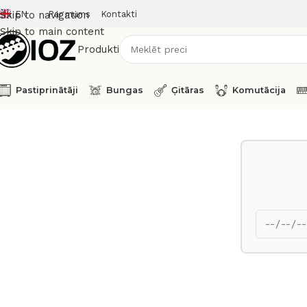
EN
Par mums
Kontakti
Skip to navigation
Skip to main content
Produkti
Pastiprinātāji
Bungas
Ģitāras
Komutācija
Sākums
Mikrofoni
Shure Dynamic Microphone SM 58