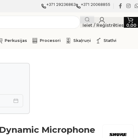
+371 29236863
+371 20068855
Ieiet / Reģistrēties
0,00
Perkusijas
Procesori
Skaļruņi
Statīvi
 Dynamic Microphone