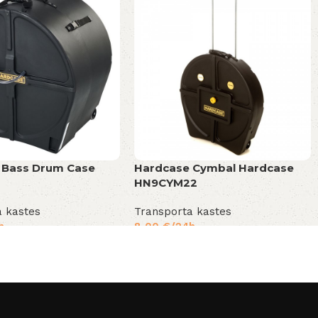
 Bass Drum Case
Hardcase Cymbal Hardcase
HN9CYM22
a kastes
Transporta kastes
h
8,00
€
/24h