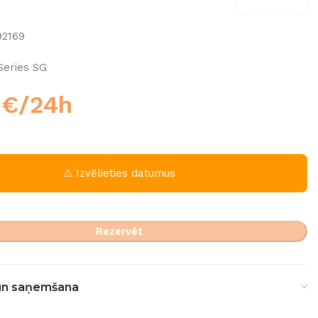
92169
Series SG
0
€
/24h
⚠ Izvēlieties datumus
Rezervēt
un saņemšana