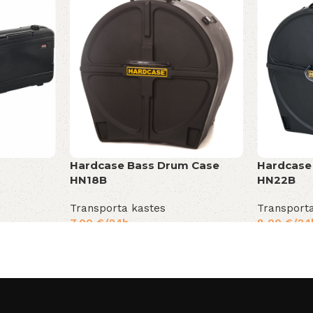
Hardcase Bass Drum Case
Hardcase
HN18B
HN22B
Transporta kastes
Transport
7,00
€
/24h
8,00
€
/24