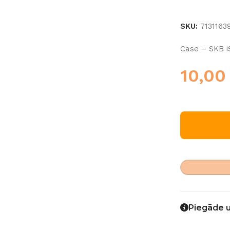
SKU:
7131163
Case – SKB i
10,0
Piegāde 