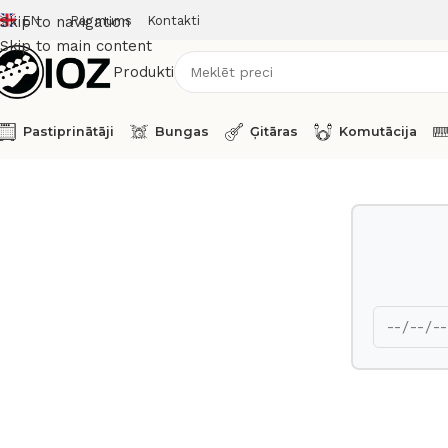
EN
Par mums
Kontakti
Skip to navigation
Skip to main content
Produkti
Pastiprinātāji
Bungas
Ģitāras
Komutācija
Sākums
Transporta kastes
SKB iSeries SG 3i-4214-61