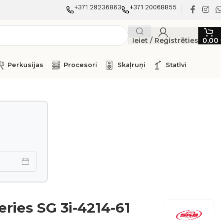
+371 29236863
+371 20068855
Ieiet / Reģistrēties
0,00
Perkusijas
Procesori
Skaļruņi
Statīvi
eries SG 3i-4214-61