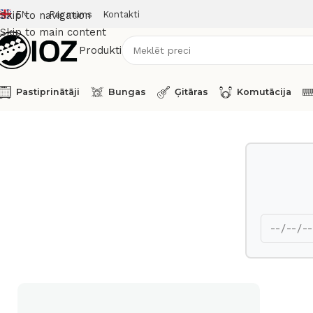
EN
Par mums
Kontakti
Skip to navigation
Skip to main content
Produkti
Pastiprinātāji
Bungas
Ģitāras
Komutācija
Sākums
Bungas
HW
TAMA Cymbal/tom stand RoadPro 