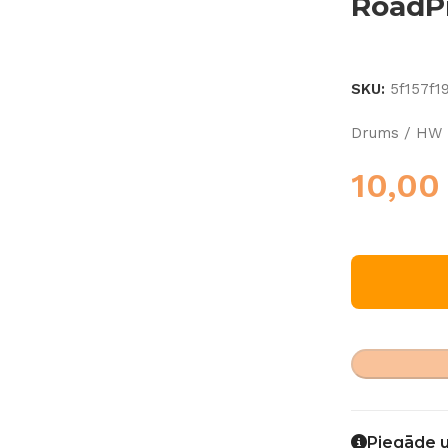
RoadP
SKU:
5f157f1
Drums / HW 
10,0
Piegāde 