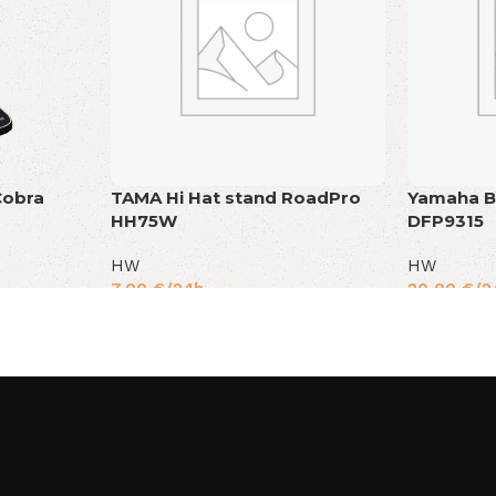
Cobra
TAMA Hi Hat stand RoadPro
Yamaha B
HH75W
DFP9315
HW
HW
7,00
€
/24h
20,00
€
/2