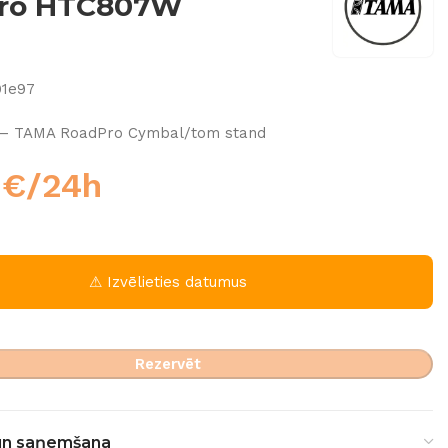
ro HTC807W
91e97
– TAMA RoadPro Cymbal/tom stand
0
€
/24h
⚠ Izvēlieties datumus
Rezervēt
un saņemšana