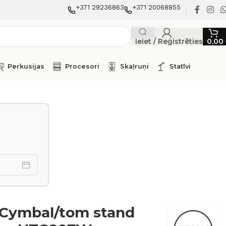
+371 29236863
+371 20068855
Ieiet / Reģistrēties
0,00
Perkusijas
Procesori
Skaļruņi
Statīvi
Cymbal/tom stand