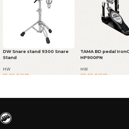
DW Snare stand 9300 Snare
TAMA BD pedal Iron
Stand
HP900PN
HW
HW
10,00
€
/24h
20,00
€
/24h