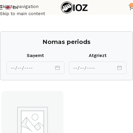
0
Skip to navigation
EN
Sākums
Bungas
HW
Skip to main content
Nomas periods
Saņemt
Atgriezt