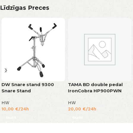
Līdzīgas Preces
DW Snare stand 9300
TAMA BD double pedal
Snare Stand
IronCobra HP900PWN
HW
HW
10,00
€
/24h
20,00
€
/24h
Skatīt
Skatīt