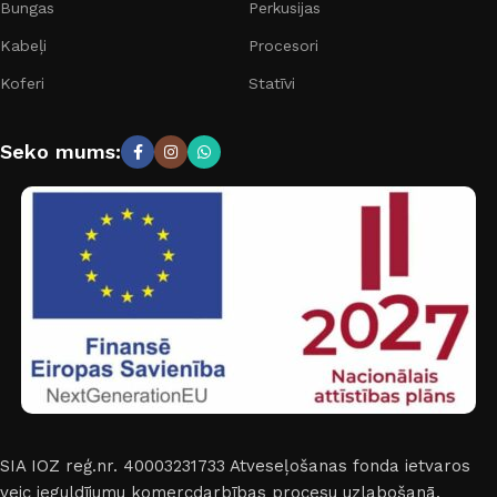
Bungas
Perkusijas
Kabeļi
Procesori
Koferi
Statīvi
Seko mums:
SIA IOZ reģ.nr. 40003231733
Atveseļošanas fonda ietvaros
veic ieguldījumu komercdarbības procesu uzlabošanā.