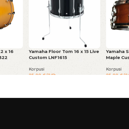
2 x 16
Yamaha Floor Tom 16 x 15 Live
Yamaha Sn
322
Custom LNF1615
Maple Cu
Korpusi
Korpusi
25,00
€
/24h
25,00
€
/2