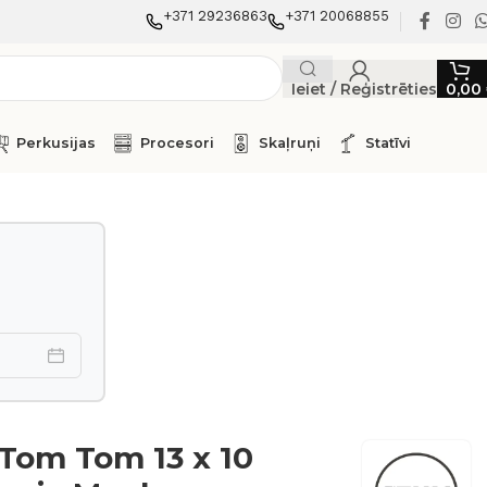
+371 29236863
+371 20068855
Ieiet / Reģistrēties
0,00
Perkusijas
Procesori
Skaļruņi
Statīvi
Tom Tom 13 x 10