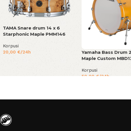
TAMA Snare drum 14 x 6
Starphonic Maple PMM146
Korpusi
Yamaha Bass Drum 2
20,00
€
/24h
Maple Custom MBD1
Korpusi
50,00
€
/24h