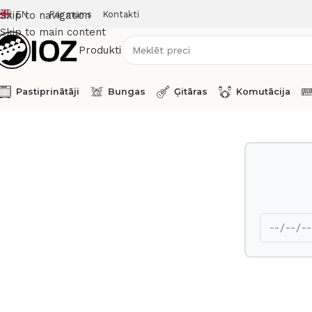
EN
Par mums
Kontakti
Skip to navigation
Skip to main content
Produkti
Pastiprinātāji
Bungas
Ģitāras
Komutācija
Sākums
Bungas
Korpusi
TAMA Tom Tom 13 x 10 Starclass