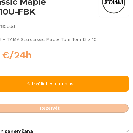
assic Maple
10U-FBK
785bdd
l – TAMA Starclassic Maple Tom Tom 13 x 10
0
€
/24h
⚠ Izvēlieties datumus
Rezervēt
un saņemšana