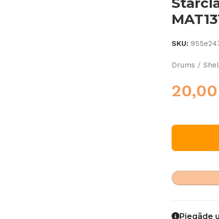
Starcl
MAT13
SKU:
955e24
Drums / Shel
20,0
Piegāde 