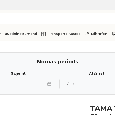
Taustiņinstrumenti
Transporta Kastes
Mikrofoni
ic Maple MAT1310U-FBK
Nomas periods
Saņemt
Atgriezt
TAMA 