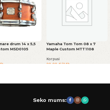
are drum 14 x 5,5
Yamaha Tom Tom 08 x 7
stom MSD0105
Maple Custom MTT1108
Korpusi
4h
20,00
€
/24h
Seko mums: