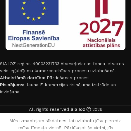
SIA IOZ reģ.nr. 40003231733
Atveseļošanas fonda ietvaros
veic ieguldījumu komercdarbības procesu uzlabošanā.
Atbalstāmā darbība:
Pārdošanas procesi.
Risinājums:
Jauna E-komercijas risinājuma izstrāde un
ieviešana.
All rights reserved
Sia Ioz
2026
Latviešu
Mēs izmantojam sīkdatnes, lai uzlabotu jūsu pieredzi
mūsu tīmekļa vietnē. Pārlūkojot šo vietni, jūs
0