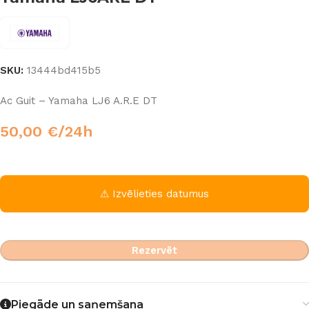
SKU:
13444bd415b5
Ac Guit – Yamaha LJ6 A.R.E DT
50,00
€
/24h
⚠ Izvēlieties datumus
Rezervēt
Piegāde un saņemšana