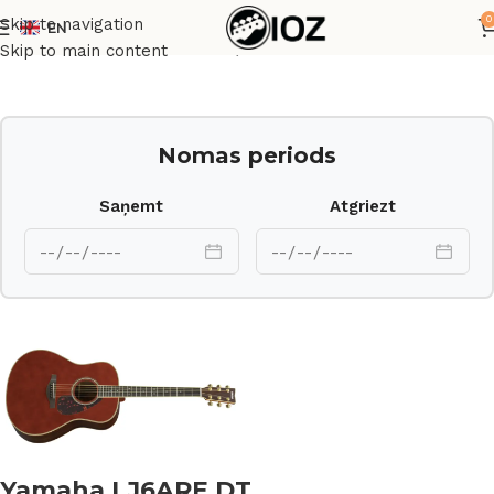
0
Skip to navigation
EN
Sākums
Ģitāras
Akustiskās Ģitāras
Skip to main content
Nomas periods
Saņemt
Atgriezt
Yamaha LJ6ARE DT