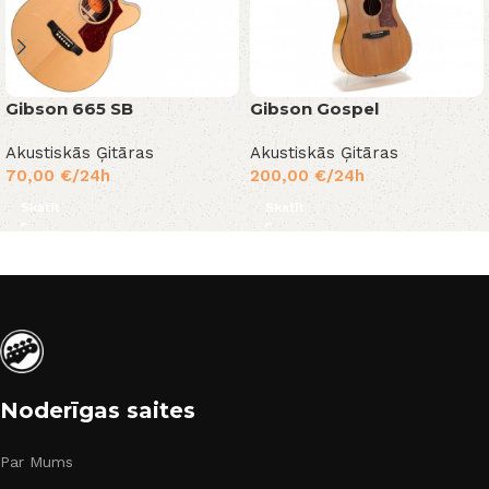
Gibson 665 SB
Gibson Gospel
Akustiskās Ģitāras
Akustiskās Ģitāras
70,00
€
/24h
200,00
€
/24h
Skatīt
Skatīt
Noderīgas saites
Par Mums