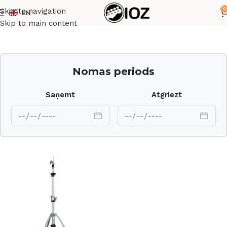
0
Skip to navigation
EN
Sākums
Bungas
HW
Skip to main content
Nomas periods
Saņemt
Atgriezt