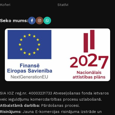
Koferi
Statīvi
Seko mums:
SIA IOZ reģ.nr. 40003231733
Atveseļošanas fonda ietvaros
veic ieguldījumu komercdarbības procesu uzlabošanā.
Atbalstāmā darbība:
Pārdošanas procesi.
Risinājums:
Jauna E-komercijas risinājuma izstrāde un