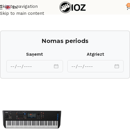
0
Skip to navigation
EN
Sākums
Taustiņinstrumenti
Sintezatori
Skip to main content
Nomas periods
Saņemt
Atgriezt