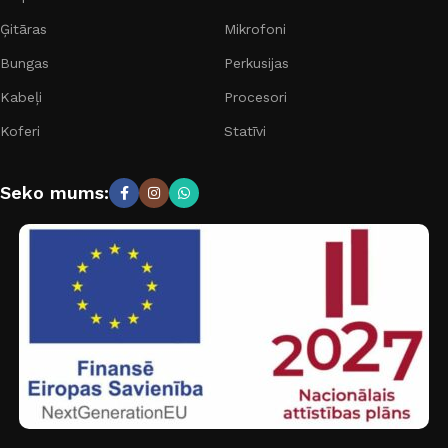
Ģitāras
Mikrofoni
Bungas
Perkusijas
Kabeļi
Procesori
Koferi
Statīvi
Seko mums: