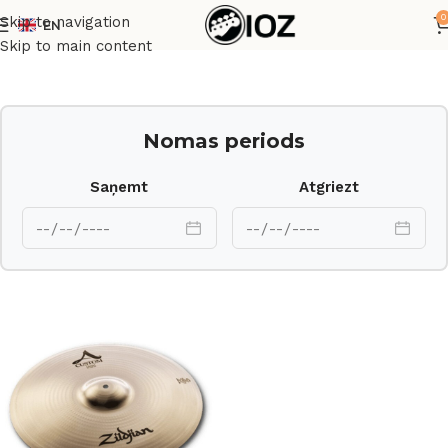
0
Skip to navigation
EN
Sākums
Bungas
Šķīvji
Skip to main content
Nomas periods
Saņemt
Atgriezt