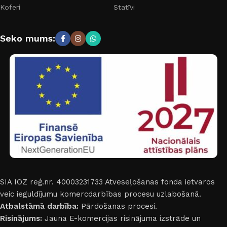
Koferi
Statīvi
Seko mums:
SIA IOZ reģ.nr. 40003231733
Atveseļošanas fonda ietvaros
veic ieguldījumu komercdarbības procesu uzlabošanā.
Atbalstāmā darbība:
Pārdošanas procesi.
Risinājums:
Jauna E-komercijas risinājuma izstrāde un