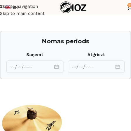
0
Skip to navigation
EN
Sākums
Bungas
Šķīvji
Skip to main content
Nomas periods
Saņemt
Atgriezt