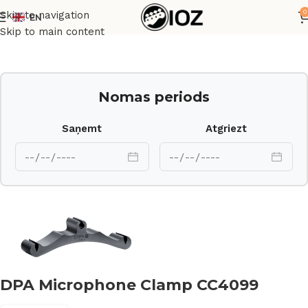
0
Skip to navigation
EN
Sākums
Mikrofoni
Skip to main content
Nomas periods
Saņemt
Atgriezt
DPA Microphone Clamp CC4099