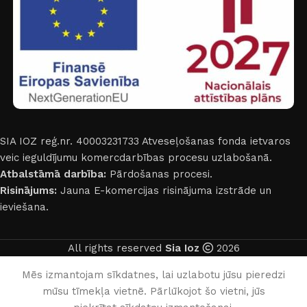
SIA IOZ reģ.nr. 40003231733
Atveseļošanas fonda ietvaros
veic ieguldījumu komercdarbības procesu uzlabošanā.
Atbalstāmā darbība:
Pārdošanas procesi.
Risinājums:
Jauna E-komercijas risinājuma izstrāde un
ieviešana.
All rights reserved
Sia Ioz
2026
Latviešu
Mēs izmantojam sīkdatnes, lai uzlabotu jūsu pieredzi
mūsu tīmekļa vietnē. Pārlūkojot šo vietni, jūs
0