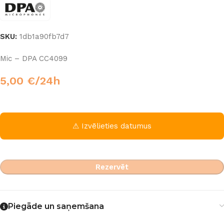
SKU:
1db1a90fb7d7
Mic – DPA CC4099
5,00
€
/24h
⚠ Izvēlieties datumus
Rezervēt
Piegāde un saņemšana