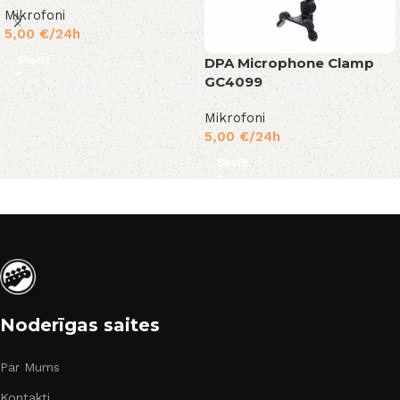
Mikrofoni
5,00
€
/24h
Skatīt
DPA Microphone Clamp
GC4099
Mikrofoni
5,00
€
/24h
Skatīt
Noderīgas saites
Par Mums
Kontakti