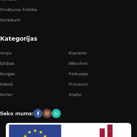
Privātuma Politika
Noteikumi
Kategorijas
Amps
Klavieres
Ģitāras
Mikrofoni
Bungas
Perkusijas
Kabeļi
Procesori
Koferi
Statīvi
Seko mums: