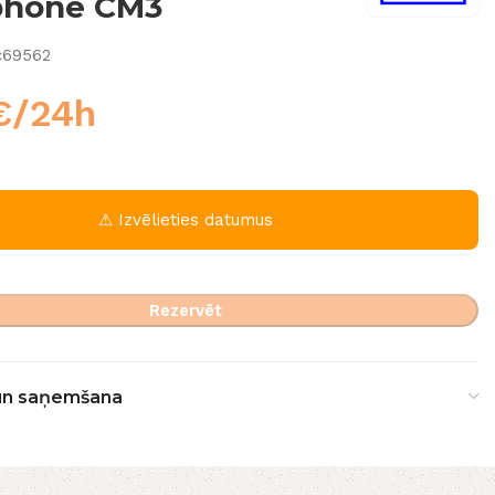
phone CM3
c69562
€
/24h
⚠ Izvēlieties datumus
Rezervēt
un saņemšana