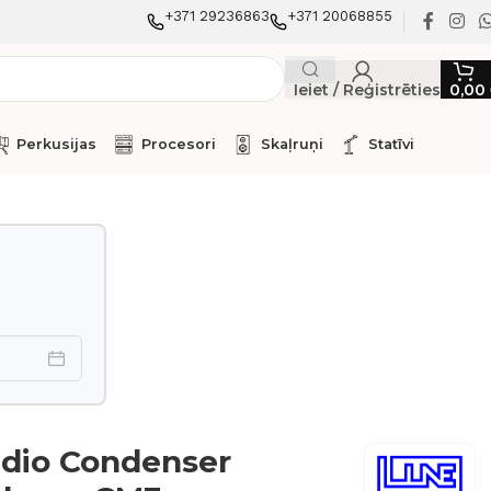
+371 29236863
+371 20068855
Ieiet / Reģistrēties
0,00
Perkusijas
Procesori
Skaļruņi
Statīvi
udio Condenser