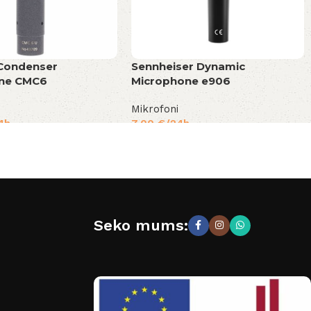
Condenser
Sennheiser Dynamic
ne CMC6
Microphone e906
Mikrofoni
4h
7,00
€
/24h
Seko mums: