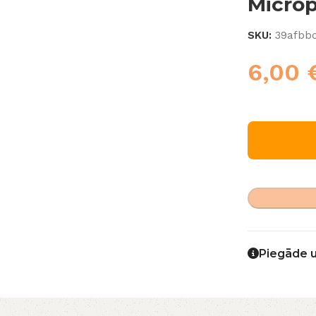
Micro
SKU:
39afbb
6,00
Piegāde 