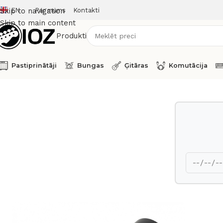
EN
Par mums
Kontakti
Skip to navigation
Skip to main content
Produkti
Pastiprinātāji
Bungas
Ģitāras
Komutācija
Sākums
Mikrofoni
Lineaudio Condenser Microphone CM3