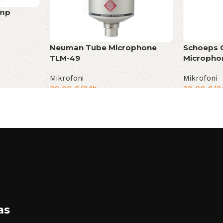
amp
Neuman Tube Microphone
Schoeps 
TLM-49
Micropho
Mikrofoni
Mikrofoni
30,00
€
/24h
30,00
€
/2
as