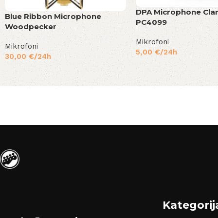
DPA Microphone Cl
Blue Ribbon Microphone
PC4099
Woodpecker
Mikrofoni
Mikrofoni
5,00
€
/24h
30,00
€
/24h
Kategorij