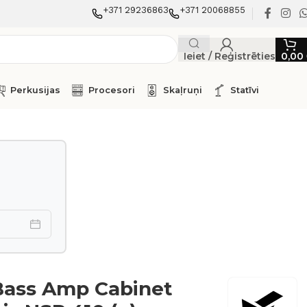
+371 29236863
+371 20068855
Ieiet / Reģistrēties
0,00
Perkusijas
Procesori
Skaļruņi
Statīvi
Bass Amp Cabinet