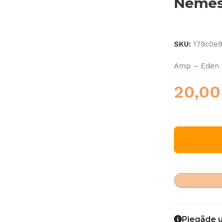
Nemesi
SKU:
179c0e
Amp – Eden 
20,0
Piegāde 