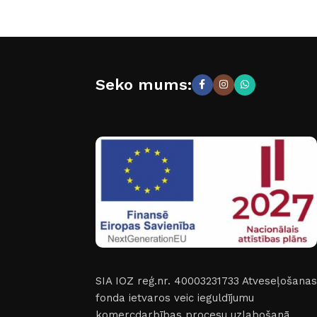
Seko mums:
SIA IOZ reģ.nr. 40003231733
Atveseļošanas
fonda ietvaros veic ieguldījumu
komercdarbības procesu uzlabošanā.