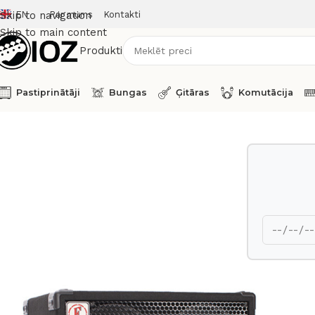
EN
Par mums
Kontakti
Skip to navigation
Skip to main content
Produkti
Pastiprinātāji
Bungas
Ģitāras
Komutācija
Sākums
Pastiprinātāji
Eden Bass Amp Cabinet Nemesis NS