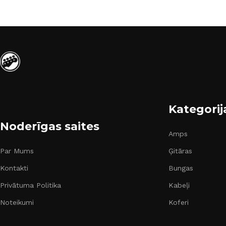
Kategorij
Noderīgas saites
Amps
Par Mums
Ģitāras
Kontakti
Bungas
Privātuma Politika
Kabeļi
Noteikumi
Koferi