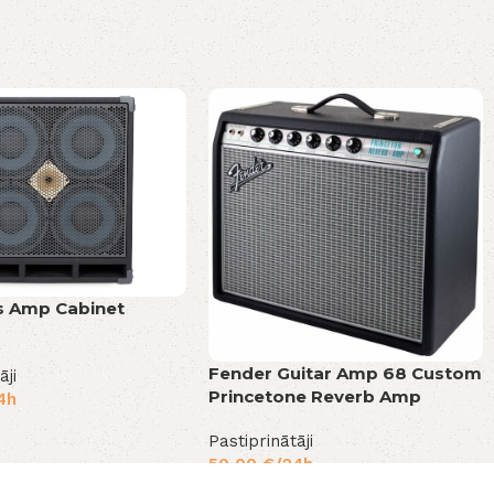
s Amp Cabinet
Fender Guitar Amp 68 Custom
āji
Princetone Reverb Amp
4h
Pastiprinātāji
50,00
€
/24h