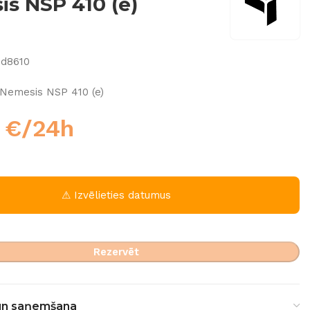
s NSP 410 (e)
9d8610
Nemesis NSP 410 (e)
0
€
/24h
⚠ Izvēlieties datumus
Rezervēt
un saņemšana