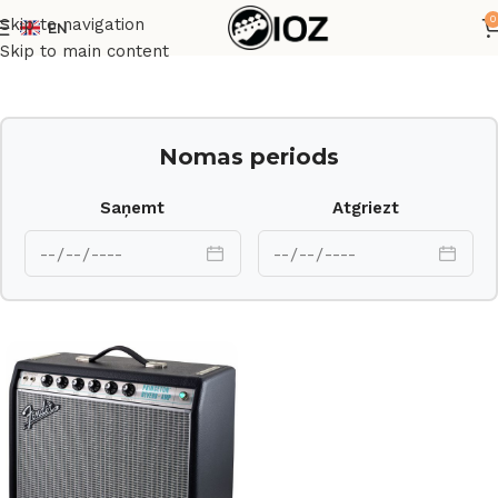
0
Skip to navigation
EN
Sākums
Pastiprinātāji
Skip to main content
Nomas periods
Saņemt
Atgriezt