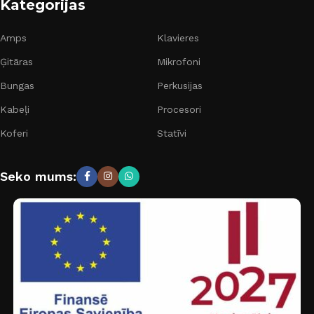
Kategorijas
Amps
Klavieres
Ģitāras
Mikrofoni
Bungas
Perkusijas
Kabeļi
Procesori
Koferi
Statīvi
Seko mums: