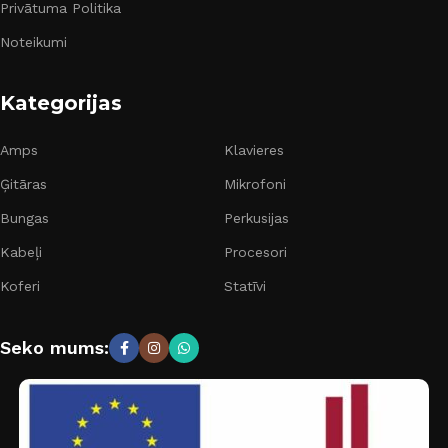
Privātuma Politika
Noteikumi
Kategorijas
Amps
Klavieres
Ģitāras
Mikrofoni
Bungas
Perkusijas
Kabeļi
Procesori
Koferi
Statīvi
Seko mums: