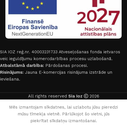
SIA IOZ reģ.nr. 40003231733
Atveseļošanas fonda ietvaros
veic ieguldījumu komercdarbības procesu uzlabošanā.
Atbalstāmā darbība:
Pārdošanas procesi.
Risinājums:
Jauna E-komercijas risinājuma izstrāde un
ieviešana.
All rights reserved
Sia Ioz
2026
Latviešu
Mēs izmantojam sīkdatnes, lai uzlabotu jūsu pieredzi
mūsu tīmekļa vietnē. Pārlūkojot šo vietni, jūs
0
piekrītat sīkdatņu izmantošanai.
Noma
Grozs
Profils