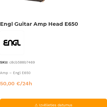
Engl Guitar Amp Head E650
SKU:
c8cb588b7469
Amp – Engl E650
50,00
€
/24h
⚠ Izvēlieties datumus