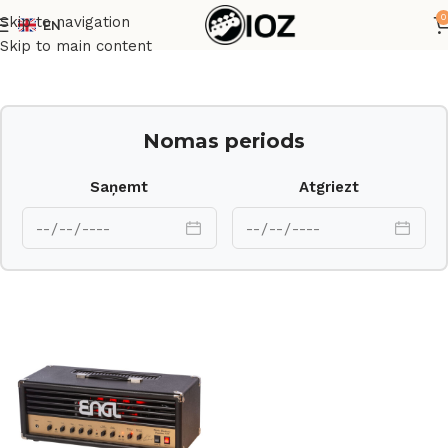
0
Skip to navigation
EN
Sākums
Pastiprinātāji
Skip to main content
Nomas periods
Saņemt
Atgriezt