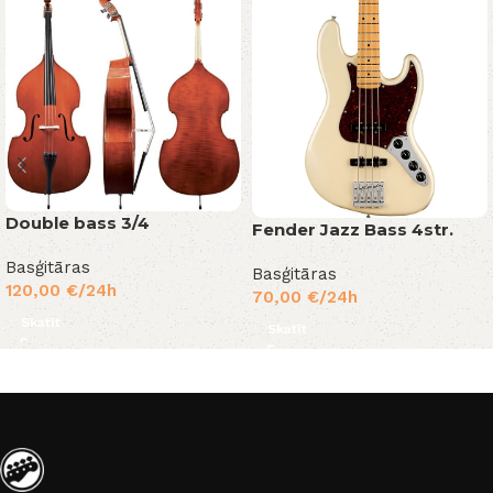
Double bass 3/4
Fender Jazz Bass 4str.
Basģitāras
Basģitāras
120,00
€
/24h
70,00
€
/24h
Skatīt
Skatīt