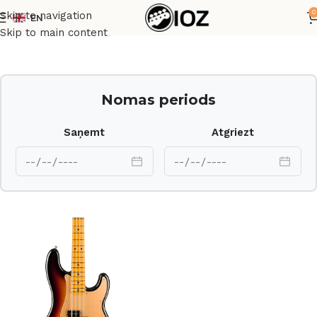
0
Skip to navigation
EN
Sākums
Ģitāras
Basģitāras
Skip to main content
Nomas periods
Saņemt
Atgriezt