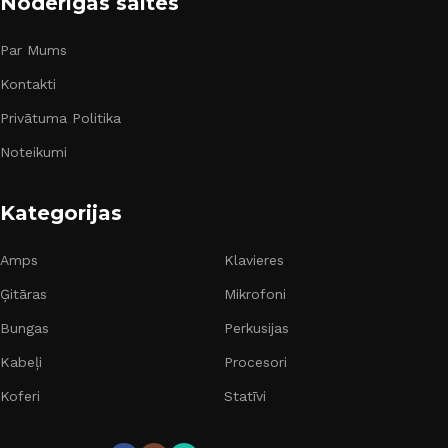
Noderīgas saites
Par Mums
Kontakti
Privātuma Politika
Noteikumi
Kategorijas
Amps
Klavieres
Ģitāras
Mikrofoni
Bungas
Perkusijas
Kabeļi
Procesori
Koferi
Statīvi