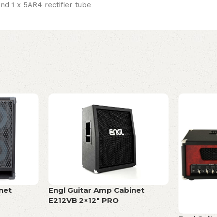
nd 1 x 5AR4 rectifier tube
net
Engl Guitar Amp Cabinet
E212VB 2×12″ PRO