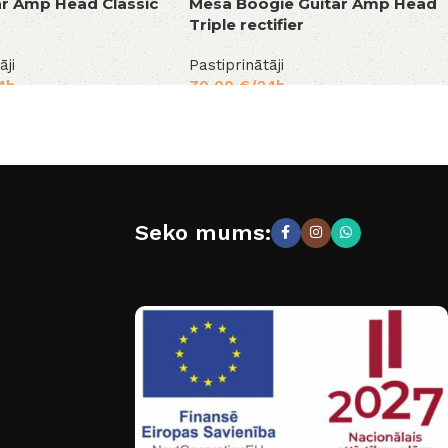
ar Amp Head Classic
Mesa Boogie Guitar Amp Head
Triple rectifier
āji
Pastiprinātāji
4h
70,00
€
/24h
Seko mums: