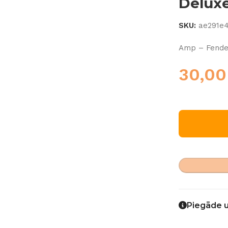
Delux
SKU:
ae291e
Amp – Fende
30,0
Piegāde 