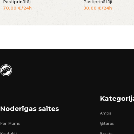
Pastiprinātāji
Pastiprinātāji
70,00
€
/24h
30,00
€
/24h
Kategorij
Noderīgas saites
Amps
Par Mums
Ģitāras
Kontakti
Bungas