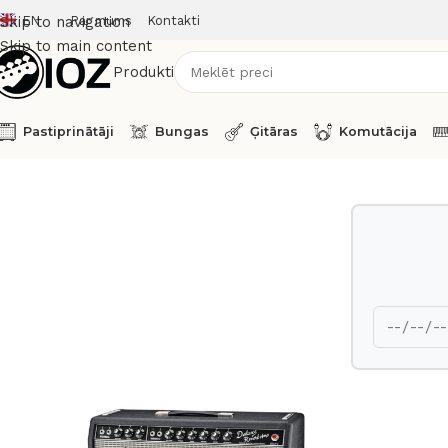
EN
Par mums
Kontakti
Skip to navigation
Skip to main content
Produkti
Pastiprinātāji
Bungas
Ģitāras
Komutācija
Sākums
Pastiprinātāji
Fender Guitar Combo 65 Deluxe Re