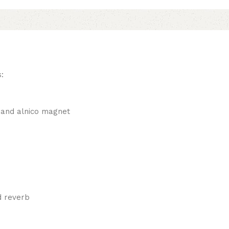
:
r and alnico magnet
d reverb