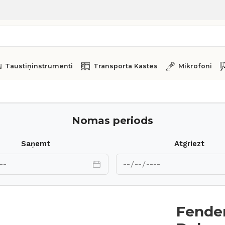
Taustiņinstrumenti
Transporta Kastes
Mikrofoni
verb LTD
Nomas periods
Saņemt
Atgriezt
Fender