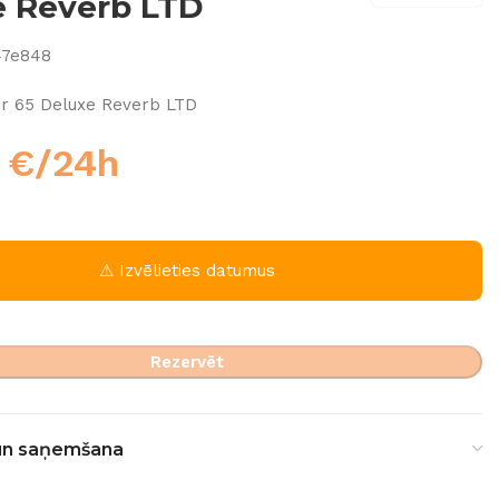
e Reverb LTD
47e848
r 65 Deluxe Reverb LTD
0
€
/24h
⚠ Izvēlieties datumus
Rezervēt
un saņemšana