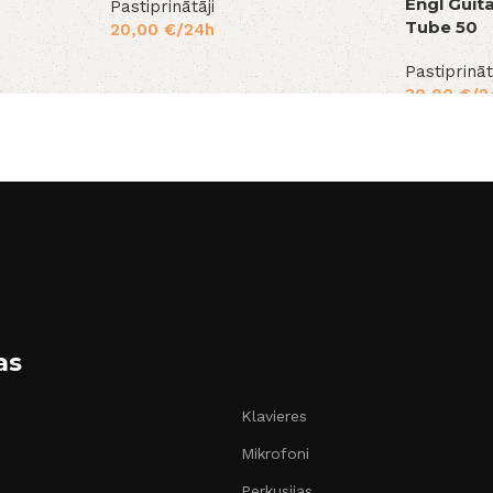
Engl Guit
Pastiprinātāji
Tube 50
20,00
€
/24h
Pastiprināt
30,00
€
/2
as
Klavieres
Mikrofoni
Perkusijas