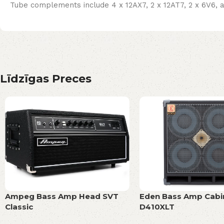
Tube complements include 4 x 12AX7, 2 x 12AT7, 2 x 6V6, a
Līdzīgas Preces
Ampeg Bass Amp Head SVT
Eden Bass Amp Cabi
Classic
D410XLT