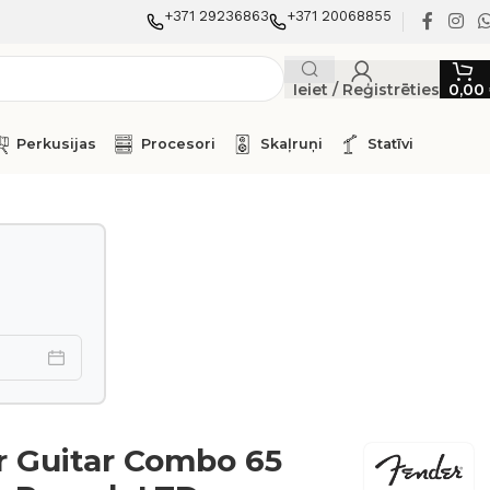
+371 29236863
+371 20068855
Ieiet / Reģistrēties
0,00
Perkusijas
Procesori
Skaļruņi
Statīvi
 Guitar Combo 65