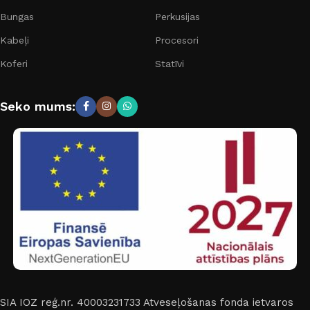
Bungas
Perkusijas
Kabeļi
Procesori
Koferi
Statīvi
Seko mums:
SIA IOZ reģ.nr. 40003231733
Atveseļošanas fonda ietvaros