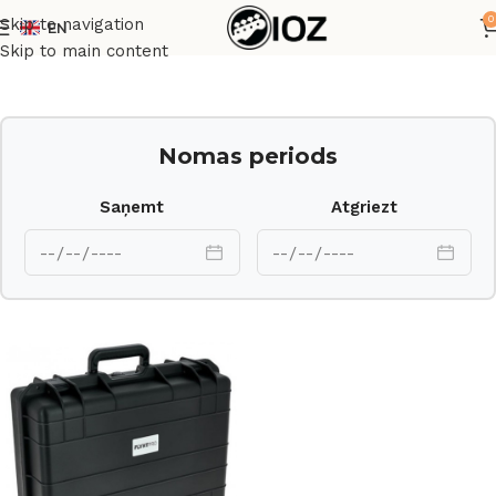
0
Skip to navigation
EN
Sākums
Transporta kastes
Skip to main content
Nomas periods
Saņemt
Atgriezt