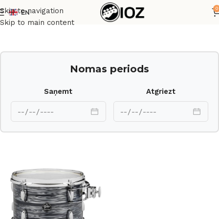
0
Skip to navigation
EN
Sākums
Bungas
Korpusi
Skip to main content
Nomas periods
Saņemt
Atgriezt