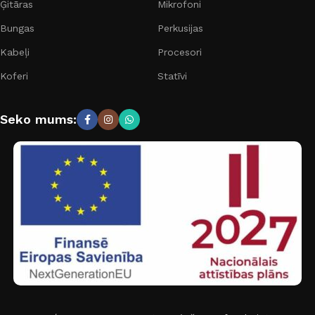
Ģitāras
Mikrofoni
Bungas
Perkusijas
Kabeļi
Procesori
Koferi
Statīvi
Seko mums: