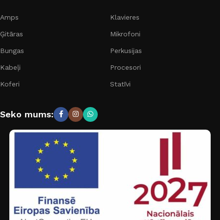
Amps
Klavieres
Ģitāras
Mikrofoni
Bungas
Perkusijas
Kabeļi
Procesori
Koferi
Statīvi
Seko mums: