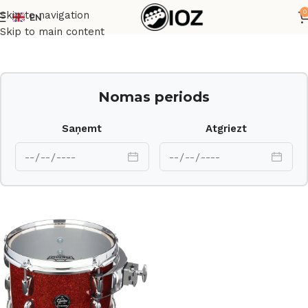
0
Skip to navigation
EN
Sākums
Bungas
Korpusi
Skip to main content
Nomas periods
Saņemt
Atgriezt