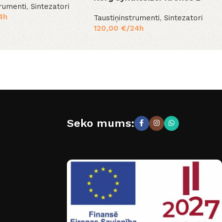
trumenti
,
Sintezatori
4h
Taustiņinstrumenti
,
Sintezatori
120,00
€
/24h
Seko mums: