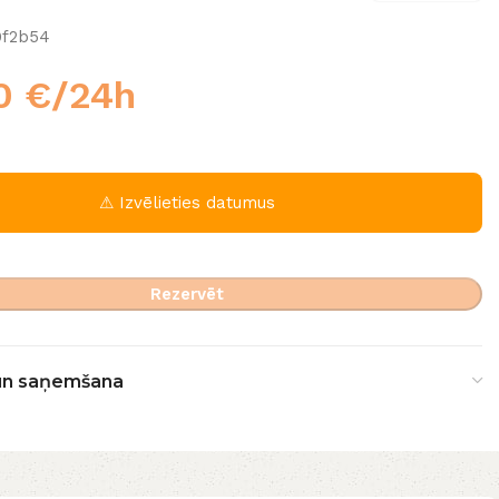
9f2b54
00
€
/24h
⚠ Izvēlieties datumus
Rezervēt
un saņemšana