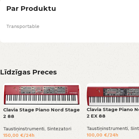
Par Produktu
Transportable
Līdzīgas Preces
Clavia Stage Piano 
Clavia Stage Piano Nord Stage
2 EX 88
2 88
Taustiņinstrumenti
,
Sin
Taustiņinstrumenti
,
Sintezatori
100,00
€
/24h
150,00
€
/24h