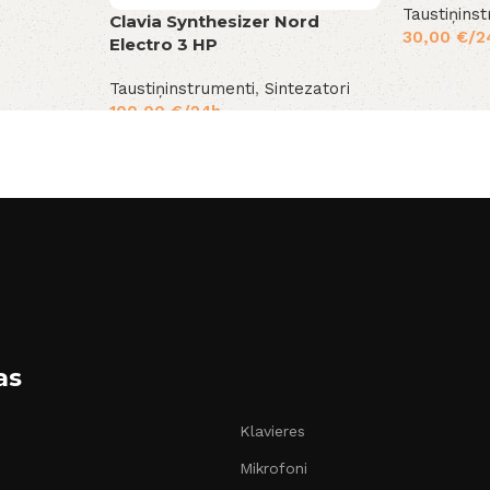
Taustiņins
Clavia Synthesizer Nord
30,00
€
/2
Electro 3 HP
Taustiņinstrumenti
,
Sintezatori
100,00
€
/24h
as
Klavieres
Mikrofoni