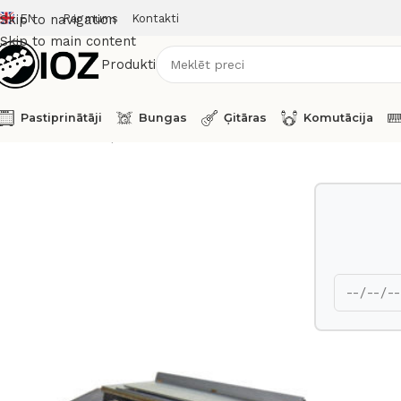
EN
Par mums
Kontakti
Skip to navigation
Skip to main content
Produkti
Pastiprinātāji
Bungas
Ģitāras
Komutācija
Sākums
Taustiņinstrumenti
Hammond TTR