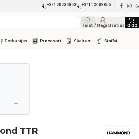
+371 29236863
+371 20068855
Ieiet / Reģistrēties
0,00
Perkusijas
Procesori
Skaļruņi
Statīvi
ond TTR