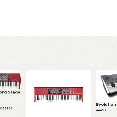
Nord Stage
Evolution
tezatori
449C