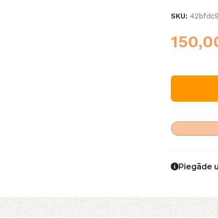
SKU:
42bfdc
150,
Piegāde 