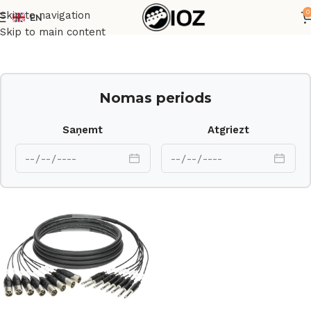
0
Skip to navigation
EN
Sākums
Komutācija
Skip to main content
Nomas periods
Saņemt
Atgriezt