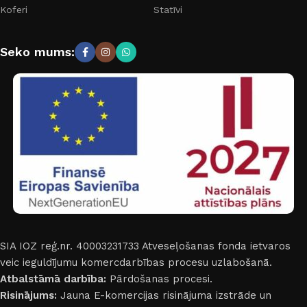
Koferi
Statīvi
Seko mums:
SIA IOZ reģ.nr. 40003231733
Atveseļošanas fonda ietvaros
veic ieguldījumu komercdarbības procesu uzlabošanā.
Atbalstāmā darbība:
Pārdošanas procesi.
Risinājums:
Jauna E-komercijas risinājuma izstrāde un