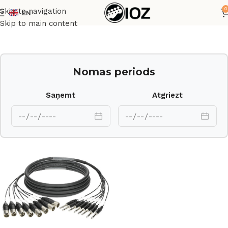
0
Skip to navigation
EN
Sākums
Komutācija
Skip to main content
Nomas periods
Saņemt
Atgriezt