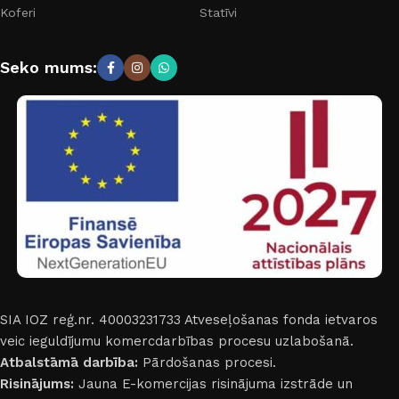
Koferi
Statīvi
Seko mums:
SIA IOZ reģ.nr. 40003231733
Atveseļošanas fonda ietvaros
veic ieguldījumu komercdarbības procesu uzlabošanā.
Atbalstāmā darbība:
Pārdošanas procesi.
Risinājums:
Jauna E-komercijas risinājuma izstrāde un