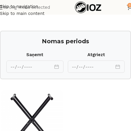
0
Skip to navigation
Wrong menu selected
Sākums
Statīvi
Skip to main content
Nomas periods
Saņemt
Atgriezt