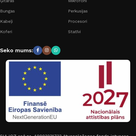
Ģitāras
Mikrofoni
Bungas
Perkusijas
Kabeļi
Procesori
Koferi
Statīvi
Seko mums: