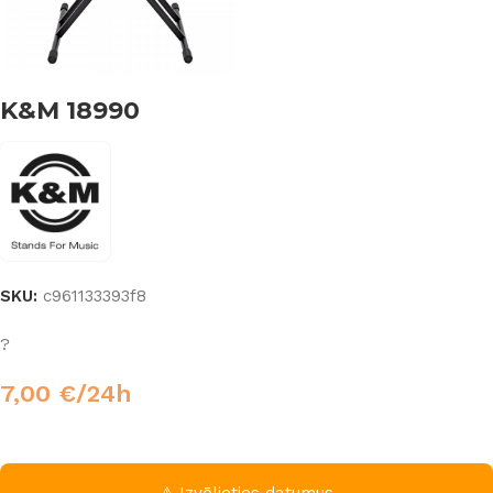
K&M 18990
SKU:
c961133393f8
?
7,00
€
/24h
⚠ Izvēlieties datumus