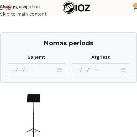
0
Skip to navigation
EN
Sākums
Statīvi
Skip to main content
Nomas periods
Saņemt
Atgriezt