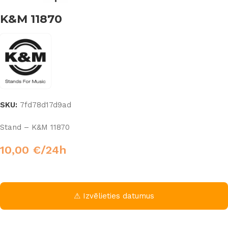
K&M 11870
SKU:
7fd78d17d9ad
Stand – K&M 11870
10,00
€
/24h
⚠ Izvēlieties datumus