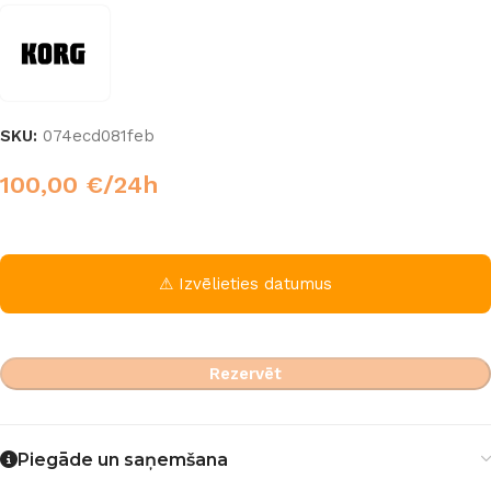
SKU:
074ecd081feb
100,00
€
/24h
⚠ Izvēlieties datumus
Rezervēt
Piegāde un saņemšana