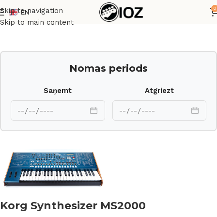
0
Skip to navigation
EN
Sākums
Taustiņinstrumenti
Sintezatori
Skip to main content
Nomas periods
Saņemt
Atgriezt
Korg Synthesizer MS2000