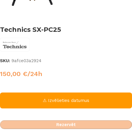
Technics SX-PC25
SKU:
9afce03a2924
150,00
€
/24h
⚠ Izvēlieties datumus
Rezervēt