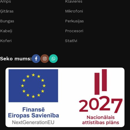
Amps
Klavieres
Ģitāras
Mikrofoni
Bungas
Perkusijas
Kabeļi
Procesori
Koferi
Statīvi
Seko mums: