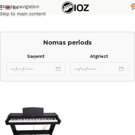
0
Skip to navigation
EN
Sākums
Taustiņinstrumenti
Skip to main content
Nomas periods
Saņemt
Atgriezt