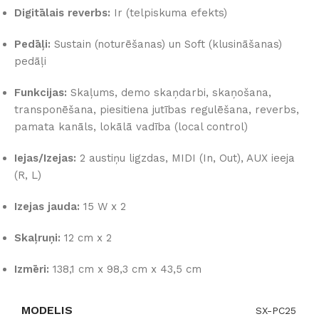
Digitālais reverbs:
Ir (telpiskuma efekts)
Pedāļi:
Sustain
(noturēšanas) un
Soft
(klusināšanas)
pedāļi
Funkcijas:
Skaļums, demo skaņdarbi, skaņošana,
transponēšana, piesitiena jutības regulēšana, reverbs,
pamata kanāls, lokālā vadība (
local control
)
Iejas/Izejas:
2 austiņu ligzdas, MIDI (In, Out), AUX ieeja
(R, L)
Izejas jauda:
15 W x 2
Skaļruņi:
12 cm x 2
Izmēri:
138,1 cm x 98,3 cm x 43,5 cm
MODELIS
SX-PC25