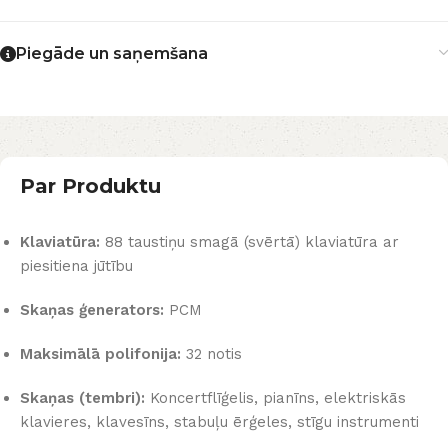
Piegāde un saņemšana
Par Produktu
Klaviatūra:
88 taustiņu smagā (svērtā) klaviatūra ar
piesitiena jūtību
Skaņas ģenerators:
PCM
Maksimālā polifonija:
32 notis
Skaņas (tembri):
Koncertflīģelis, pianīns, elektriskās
klavieres, klavesīns, stabuļu ērģeles, stīgu instrumenti