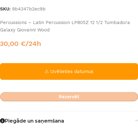
SKU:
9b4347b2ec9b
Percussions – Latin Percussion LP805Z 12 1/2 Tumbadora
Galaxy Giovanni Wood
30,00
€
/24h
⚠ Izvēlieties datumus
Rezervēt
Piegāde un saņemšana