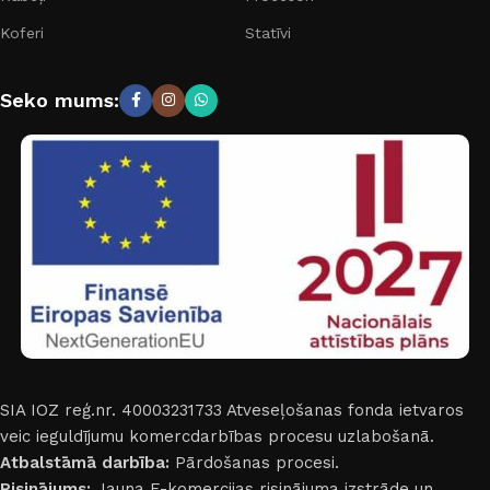
Koferi
Statīvi
Seko mums:
SIA IOZ reģ.nr. 40003231733
Atveseļošanas fonda ietvaros
veic ieguldījumu komercdarbības procesu uzlabošanā.
Atbalstāmā darbība:
Pārdošanas procesi.
Risinājums:
Jauna E-komercijas risinājuma izstrāde un