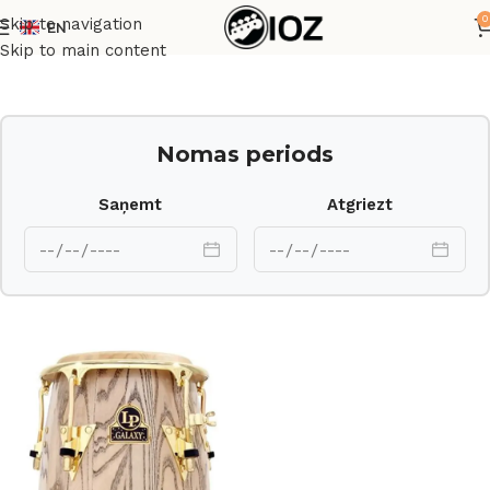
0
Skip to navigation
EN
Sākums
Perkusijas
Skip to main content
Nomas periods
Saņemt
Atgriezt