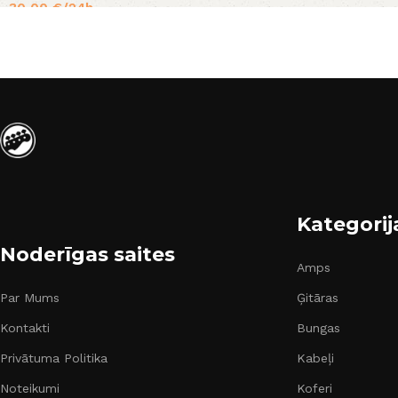
30,00
€
/24h
Kategorij
Noderīgas saites
Amps
Par Mums
Ģitāras
Kontakti
Bungas
Privātuma Politika
Kabeļi
Noteikumi
Koferi