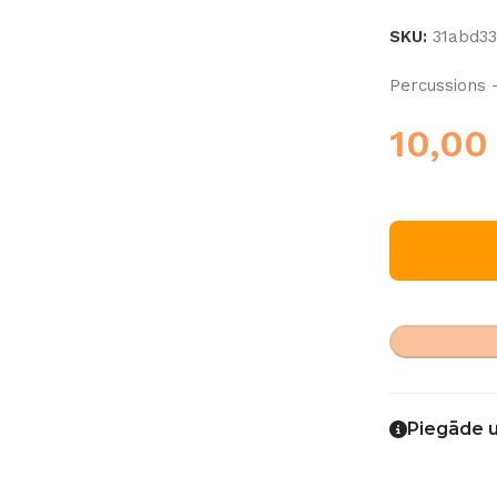
SKU:
31abd3
Percussions 
10,0
Piegāde 