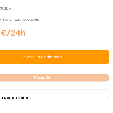
33fdbb
– Sonor Latino claves
0
€
/24h
⚠ Izvēlieties datumus
Rezervēt
un saņemšana