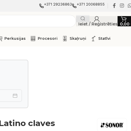
+371 29236863
+371 20068855
Ieiet / Reģistrēties
0,00
Perkusijas
Procesori
Skaļruņi
Statīvi
Latino claves