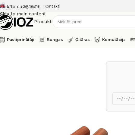
EN
Par mums
Kontakti
Skip to navigation
Skip to main content
Produkti
Pastiprinātāji
Bungas
Ģitāras
Komutācija
Sākums
Perkusijas
Sonor Latino claves