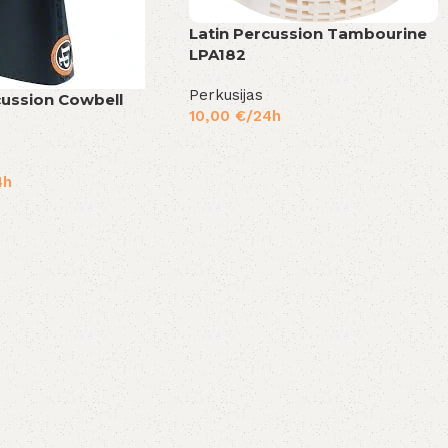
Latin Percussion Tambourine
LPA182
Perkusijas
cussion Cowbell
10,00
€
/24h
4h